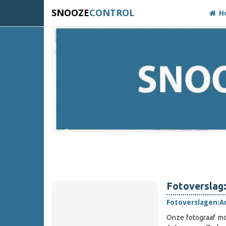
SNOOZE
CONTROL
H
Fotoverslag
Fotoverslagen:
A
Onze fotograaf mo