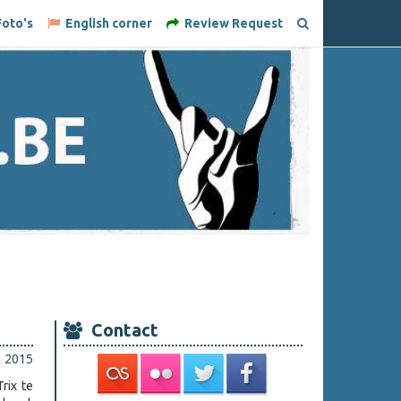
oto's
English corner
Review Request
Contact
i 2015
rix te