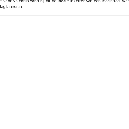
 voor Valentijn vond hij dit de ideale inzetter van een magistraal we
slag binnenin.