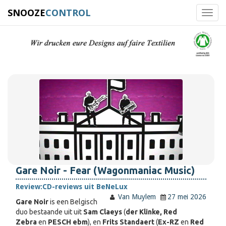
SNOOZE
CONTROL
Toggl
navig
Gare Noir - Fear (Wagonmaniac Music)
Review:
CD-reviews uit BeNeLux
Van Muylem
27 mei 2026
Gare Noir
is een Belgisch
duo bestaande uit uit
Sam Claeys
(
der Klinke, Red
Zebra
en
PESCH ebm
), en
Frits Standaert
(
Ex-RZ
en
Red