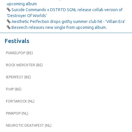
upcoming album
Suicide Commando x DSTRTD SGNL release collab version of
'Destroyer Of Worlds'
Aesthetic Perfection drops gothy summer club hit - 'Villain Era'
Beseech releases new single from upcoming album.
Festivals
PUKKELPOP (BE)
ROCK WERCHTER (BE)
IEPERFEST (BE)
FI:HP (BE)
FORTAROCK (NL)
PINKPOP (NL)
NEUROTIC DEATHFEST (NL)