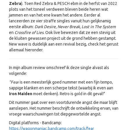
Zebra
). Toen Red Zebra & PESCH ebm in de herfst van 2022
plots van het toneel verdween bleven beide heren wat
jammen en van het ene kwam het andere. Eerder al
lanceerden ze vier straffe singles vanuit hun gelijknamig
eerste album:
Dark Desire, Never Break, Lost in The System
en
Crossfire of Lies
. Ook live bewezen dat ze een stevig uit
de kluiten gewassen project uit de grond hebben gestampt.
New wave is duidelijk aan een revival bezig, check het gerust
allemaal hieronder.
In mijn album review omschreef ik deze single alvast als
volgende:
"Fear
is een meesterlijk goed nummer met een fijn tempo,
sappige klanken en een scherpe tekst (waarbij ik even aan
Iron Maiden
moet denken). Retro is gold in dit geval!"
Dit nummer gaat over een voortdurende angst die maar blijft
aanslepen. Het nummer beschrijft de ontwikkeling ervan, van
vroege waarschuwingen tot diepgewortelde angst.
Digital platforms - Bandcamp:
https://wagonmaniac.bandcamp.com/track/fear