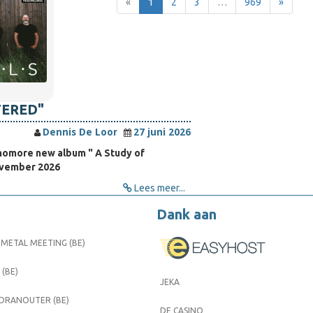
«
1
2
3
…
969
»
NTERED"
Dennis De Loor
27 juni 2026
ophomore new album " A Study of
ovember 2026
Lees meer...
Dank aan
METAL MEETING (BE)
 (BE)
JEKA
 DRANOUTER (BE)
DE CASINO