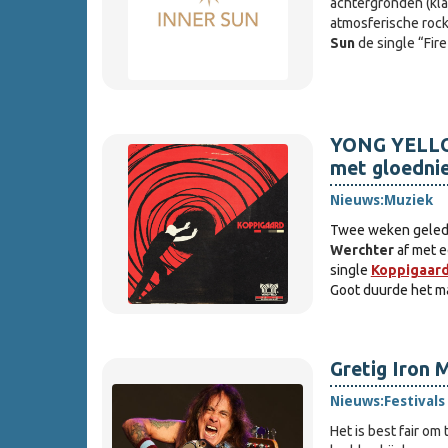
achtergronden (kla
atmosferische rock
Sun
de single “Fir
YONG YELLO 
met gloednie
Nieuws:
Muziek
Twee weken geled
Werchter
af met 
single
Koppigaar
Goot duurde het ma
Gretig Iron 
Nieuws:
Festivals
Het is best fair o