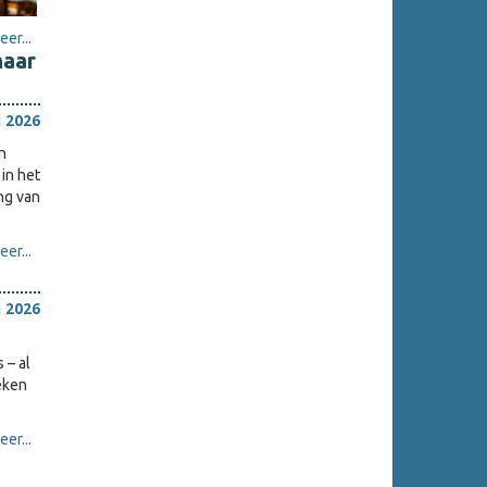
er...
maar
i 2026
n
in het
ing van
er...
i 2026
 – al
eken
er...