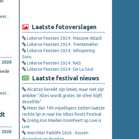
un
er...
Laatste fotoverslagen
Lokerse Feesten 2024 : Massive Attack
Lokerse Feesten 2024 : Trentemøller
Lokerse Feesten 2024 : Whispering
Sons
i 2026
Lokerse Feesten 2024 : NAS
Lokerse Feesten 2024 : De La Soul
weede
Laatste festival nieuws
Alcatraz bereikt zijn limiet, maar niet zijn
er...
ambitie: “Alles wordt groter, de sfeer blijft
dezelfde”
Meer dan 100 vrijwilligers zetten laatste
dt
rechte lijn in naar Irie Vibes Roots Festival
Gretig Iron Maiden triomfeert op Live is
Live
i 2026
Werchter Parklife 2026 - tussen