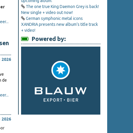
upcoming album.
The one true King Daemon Grey is back!
ner
New single + video out now!
German symphonic metal icons
er...
XANDRIA presents new album’s title track
+ video!
Powered by:
sen
i 2026
we
n de
er...
i 2026
oor