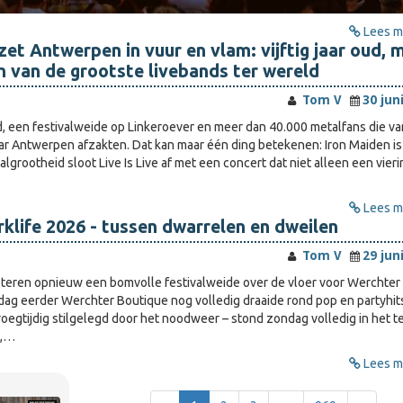
Lees me
zet Antwerpen in vuur en vlam: vijftig jaar oud, 
en van de grootste livebands ter wereld
Tom V
30 jun
 een festivalweide op Linkeroever en meer dan 40.000 metalfans die va
ar Antwerpen afzakten. Dat kan maar één ding betekenen: Iron Maiden is 
algrootheid sloot Live Is Live af met een concert dat niet alleen een vier
Lees me
klife 2026 - tussen dwarrelen en dweilen
Tom V
29 jun
teren opnieuw een bomvolle festivalweide over de vloer voor Werchter
 dag eerder Werchter Boutique nog volledig draaide rond pop en partyhits
roegtijdig stilgelegd door het noodweer – stond zondag volledig in het t
n,…
Lees me