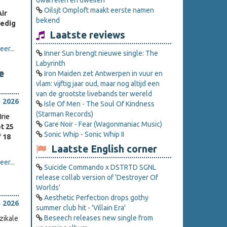
dwarrelen en dweilen
Oilsjt Omploft maakt eerste namen
ir
bekend
ledig
Laatste reviews
er...
Inner Sun brengt nieuwe single: The
Labyrinth
e
Iron Maiden zet Antwerpen in vuur en
vlam: vijftig jaar oud, maar nog altijd een
van de grootste livebands ter wereld
i 2026
Isle Of Men - The Soul Of Kindness
(Starman Records)
rie
Gare Noir - Fear (Wagonmaniac Music)
t 25
Sonic Whip - Sonic Whip II
f
18
Laatste English corner
er...
Suicide Commando x DSTRTD SGNL
release collab version of 'Destroyer Of
Worlds'
Aesthetic Perfection drops gothy
i 2026
summer club hit - 'Villain Era'
Beseech releases new single from
zikale