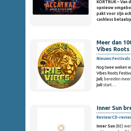
KORTRIJK – Van d
opnieuw omgebou
pakt voor zijn ac
cashless betaals
Meer dan 100 
Vibes Roots 
Nieuws:
Festivals
Nog twee weken en 
Vibes Roots Festiv
juli
, bereiden mee
juli
start…
Inner Sun br
Review:
CD-revie
Inner Sun
(BE) wer