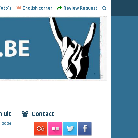
oto's
English corner
Review Request
 uit
Contact
i 2026