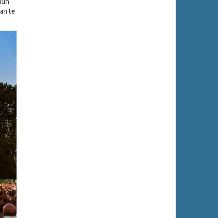
hun
an te