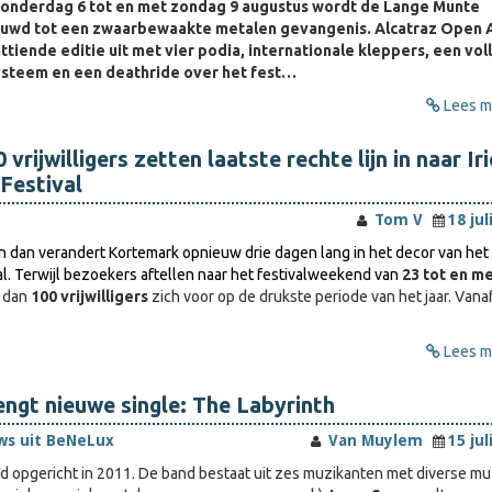
onderdag 6 tot en met zondag 9 augustus wordt de Lange Munte
wd tot een zwaarbewaakte metalen gevangenis. Alcatraz Open A
httiende editie uit met vier podia, internationale kleppers, een vol
ysteem en een deathride over het fest…
Lees me
vrijwilligers zetten laatste rechte lijn in naar Iri
Festival
Tom V
18 jul
dan verandert Kortemark opnieuw drie dagen lang in het decor van het I
al. Terwijl bezoekers aftellen naar het festivalweekend van
23 tot en me
r dan
100 vrijwilligers
zich voor op de drukste periode van het jaar. Vana
Lees me
engt nieuwe single: The Labyrinth
ws uit BeNeLux
Van Muylem
15 jul
d opgericht in 2011. De band bestaat uit zes muzikanten met diverse mu