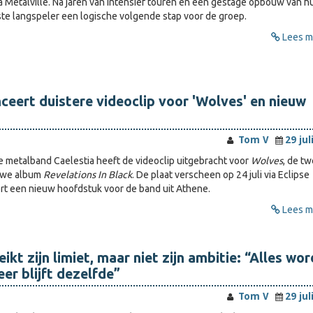
a Metalville. Na jaren van intensief touren en een gestage opbouw van h
rste langspeler een logische volgende stap voor de groep.
Lees me
nceert duistere videoclip voor 'Wolves' en nieuw
Tom V
29 jul
 metalband Caelestia heeft de videoclip uitgebracht voor
Wolves
, de t
euwe album
Revelations In Black
. De plaat verscheen op 24 juli via Eclipse
t een nieuw hoofdstuk voor de band uit Athene.
Lees me
ikt zijn limiet, maar niet zijn ambitie: “Alles wor
eer blijft dezelfde”
Tom V
29 jul