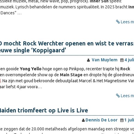
ssieke muziek, metal, new wave, pop, progrock).
Inner Sun
speelt
muziek. Lyrisch behandelen de nummers spiritualiteit. In 2025 bracht
In
e Dances” …
Lees me
mocht Rock Werchter openen en wist te verras
uwe single ‘Koppigaard'
Van Muylem
4 jul
en gooide
Yong Yello
hoge ogen op Pinkpop, recenter trapte hij
Rock
een overrompelende show op de
Main Stage
en dropte hij de gloednieu
d
. Na zijn met goud bekroonde debuutplaat Marcel & Het Magnetisme Va
ar liefst 4 jaar voora…
Lees me
Maiden triomfeert op Live is Live
Dennis De Loor
1 jul
m te zeggen dat de 20.000 metalheads afgelopen maandag een streepje v