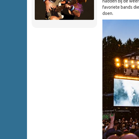
hadden bij de wee
favoriete bands die
doen.