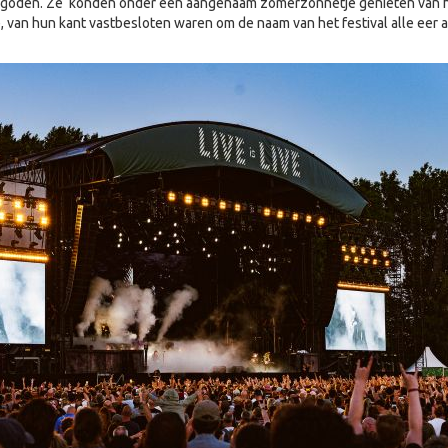
rgoden. Ze konden onder een aangenaam zomerzonnetje genieten van 
, van hun kant vastbesloten waren om de naam van het festival alle eer a