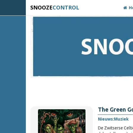
SNOOZE
CONTROL
H
The Green Go
Nieuws:
Muziek
De Zwitserse Celtic