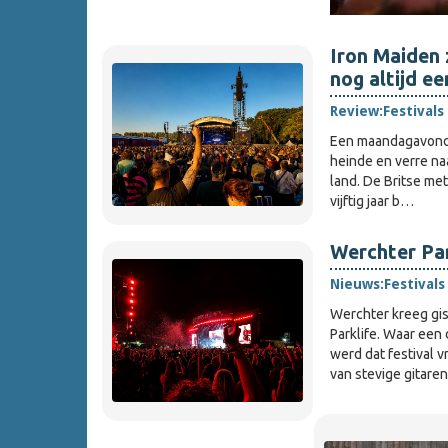
Iron Maiden 
nog altijd e
Review:
Festivals
Een maandagavond,
heinde en verre na
land. De Britse met
vijftig jaar b…
Werchter Par
Nieuws:
Festivals
Werchter kreeg gis
Parklife. Waar een
werd dat festival v
van stevige gitare