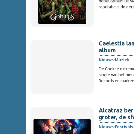
debuutalbum uit vi
reputatie is de ee
Caelestia la
album
Nieuws:
Muziek
De Griekse extreme
single van het ni
Records en markeer
Alcatraz bere
groter, de sf
Nieuws:
Festivals