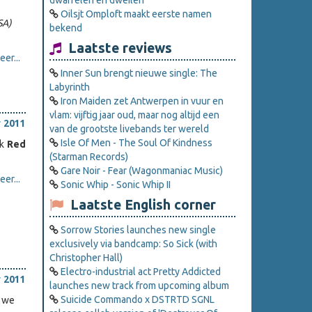
dwarrelen en dweilen
Oilsjt Omploft maakt eerste namen
SA)
bekend
Laatste reviews
er...
Inner Sun brengt nieuwe single: The
Labyrinth
Iron Maiden zet Antwerpen in vuur en
vlam: vijftig jaar oud, maar nog altijd een
 2011
van de grootste livebands ter wereld
Isle Of Men - The Soul Of Kindness
jk
Red
(Starman Records)
Gare Noir - Fear (Wagonmaniac Music)
er...
Sonic Whip - Sonic Whip II
Laatste English corner
Sorrow Stories launches new single
exclusively via bandcamp: So Sick (with
Christopher Hall)
Electro-industrial act Pretty Addicted
 2011
launches new track from upcoming album
Suicide Commando x DSTRTD SGNL
n we