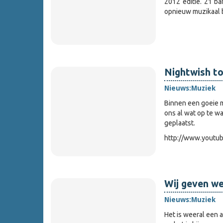
2012 editie. 21 b
opnieuw muzikaal b
Nightwish to
Nieuws:
Muziek
Binnen een goeie 
ons al wat op te w
geplaatst.
http://www.yout
Wij geven weg
Nieuws:
Muziek
Het is weeral een