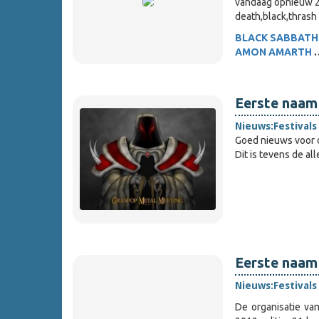
vandaag opnieuw 2
death,black,thrash
BLACK SABBATH
AMON AMARTH
Eerste naam
Nieuws:
Festivals
Goed nieuws voor 
Dit is tevens de al
Eerste naam
Nieuws:
Festivals
De organisatie va