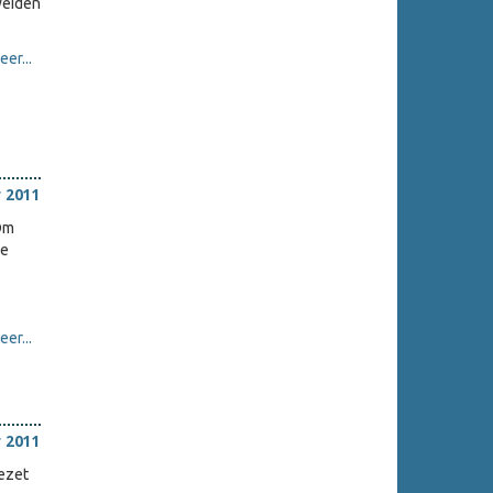
weiden
er...
 2011
Om
ne
er...
 2011
ezet