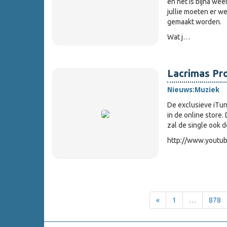
en het is bijna we
jullie moeten er w
gemaakt worden.
Wat j…
Lacrimas Pro
Nieuws:
Muziek
De exclusieve iTu
in de online store.
zal de single ook d
http://www.yout
«
1
…
878