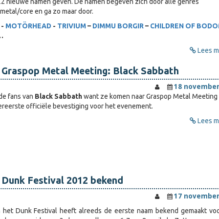
2 nieuwe namen geven. De namen begeven zich door alle genres
 metal/core en ga zo maar door.
-
MOTÖRHEAD
-
TRIVIUM
–
DIMMU BORGIR
–
CHILDREN OF BOD
…
Lees me
 Graspop Metal Meeting: Black Sabbath
18 november
de fans van
Black Sabbath
want ze komen naar Graspop Metal Meeting
lereerste officiële bevestiging voor het evenement.
Lees me
 Dunk Festival 2012 bekend
17 november
n het Dunk Festival heeft alreeds de eerste naam bekend gemaakt vo