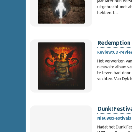
jaar later hun eers
uitgebracht met al
hebben. I…
Redemption -
Review:
CD-revie
Het verwerken van
nieuwste album v
te leven had door 
vechten. Van Dyk
Dunk!Festiva
Nieuws:
Festivals
Nadat het Dunk!Fes