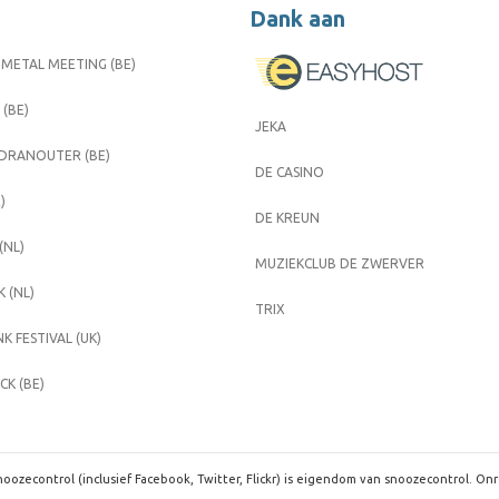
Dank aan
METAL MEETING (BE)
 (BE)
JEKA
 DRANOUTER (BE)
DE CASINO
)
DE KREUN
(NL)
MUZIEKCLUB DE ZWERVER
 (NL)
TRIX
K FESTIVAL (UK)
K (BE)
oozecontrol (inclusief Facebook, Twitter, Flickr) is eigendom van snoozecontrol. On