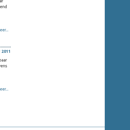
ar
kend
er...
 2011
baar
evens
er...