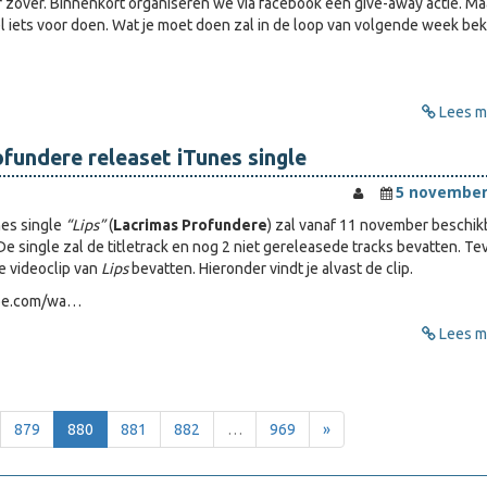
er zover. Binnenkort organiseren we via facebook een give-away actie. Ma
el iets voor doen. Wat je moet doen zal in de loop van volgende week be
Lees me
fundere releaset iTunes single
5 november
nes single
“Lips”
(
Lacrimas Profundere
) zal vanaf 11 november beschik
 De single zal de titletrack en nog 2 niet gereleasede tracks bevatten. T
e videoclip van
Lips
bevatten. Hieronder vindt je alvast de clip.
ube.com/wa…
Lees me
879
880
881
882
…
969
»