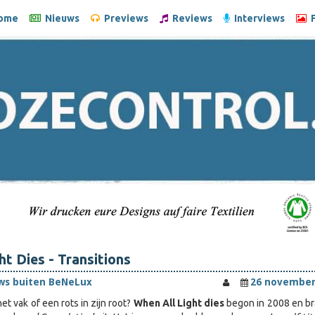
ome
Nieuws
Previews
Reviews
Interviews
F
ht Dies - Transitions
ws buiten BeNeLux
26 november
et vak of een rots in zijn root?
When All Light dies
begon in 2008 en br