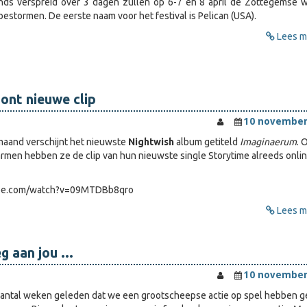
ands verspreid over 3 dagen zullen op 6-7 en 8 april de Zottegemse 
estormen. De eerste naam voor het festival is Pelican (USA).
Lees me
ont nieuwe clip
10 november
maand verschijnt het nieuwste
Nightwish
album getiteld
Imaginaerum
. 
armen hebben ze de clip van hun nieuwste single Storytime alreeds onli
ube.com/watch?v=09MTDBb8qro
Lees me
 aan jou ...
10 november
 aantal weken geleden dat we een grootscheepse actie op spel hebben g