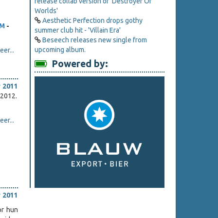
release collab version of 'Destroyer Of
Worlds'
Aesthetic Perfection drops gothy
OM
-
summer club hit - 'Villain Era'
Beseech releases new single from
upcoming album.
er...
Powered by:
 2011
 2012.
er...
 2011
or hun