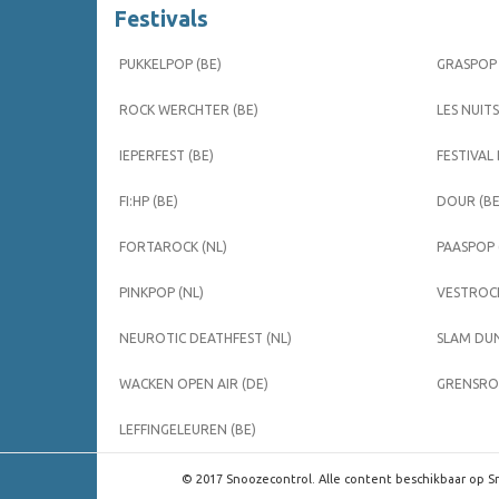
Festivals
PUKKELPOP (BE)
GRASPOP 
ROCK WERCHTER (BE)
LES NUITS
IEPERFEST (BE)
FESTIVAL
FI:HP (BE)
DOUR (BE
FORTAROCK (NL)
PAASPOP 
PINKPOP (NL)
VESTROCK
NEUROTIC DEATHFEST (NL)
SLAM DUN
WACKEN OPEN AIR (DE)
GRENSROC
LEFFINGELEUREN (BE)
© 2017 Snoozecontrol. Alle content beschikbaar op Sn