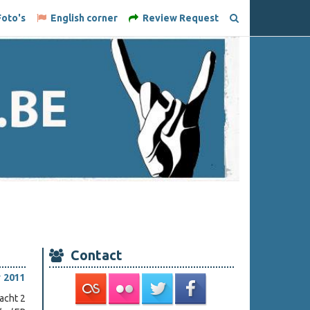
oto's
English corner
Review Request
Contact
 2011
acht 2