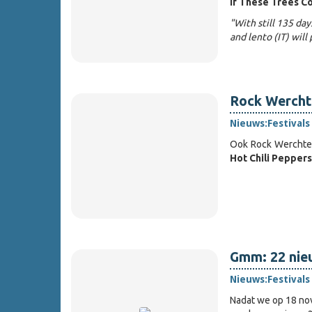
If These Trees C
"With still 135 da
and lento (IT) will
Rock Werchte
Nieuws:
Festivals
Ook Rock Werchter
Hot Chili Peppers
Gmm: 22 nie
Nieuws:
Festivals
Nadat we op 18 no