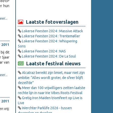
led
EP
er hun
er...
Laatste fotoverslagen
Lokerse Feesten 2024 : Massive Attack
Lokerse Feesten 2024 : Trentemøller
Lokerse Feesten 2024 : Whispering
 2011
Sons
Lokerse Feesten 2024 : NAS
ij dit
Lokerse Feesten 2024 : De La Soul
 5jaar
ar van
Laatste festival nieuws
Alcatraz bereikt zijn limiet, maar niet zijn
er...
ambitie: “Alles wordt groter, de sfeer blijft
dezelfde”
Meer dan 100 vrijwilligers zetten laatste
rechte lijn in naar Irie Vibes Roots Festival
Gretig Iron Maiden triomfeert op Live is
 2011
Live
Werchter Parklife 2026 - tussen
 vrij: