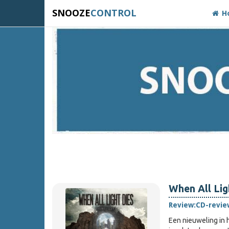
SNOOZE
CONTROL
H
When All Lig
Review:
CD-revie
Een nieuweling in h