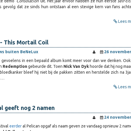
te demo ‘
Consolation
’ uit. Het jaar ervoor hadden ze hun eerste
self-tit
s gevolg dat ze sinds hun ontstaan al een stevige kern van fans acht
Lees me
 This Mortail Coil
ws buiten BeNeLux
26 november
 gevoelens in een bepaald album komt meer voor dan we denken. Ook b
an
Redemption
gebeurde dit. Toen
Nick Van Dyk
hoorde dat hij nog maar
bloedkanker bleef hij niet bij de pakken zitten en herstelde zich na 3ja
 h…
Lees me
l geeft nog 2 namen
24 november
tival
eerder
al Pelican opgaf als naam geven ze vandaag opnieuw 2 namen