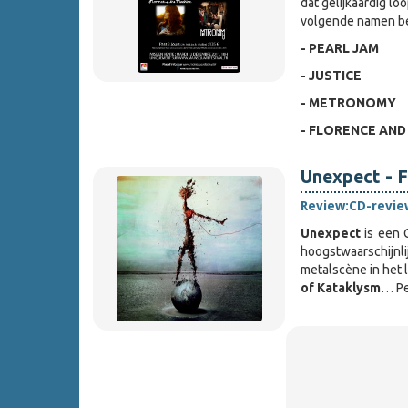
dat gelijkaardig lo
volgende namen be
- PEARL JAM
- JUSTICE
- METRONOMY
- FLORENCE AND
Unexpect - F
Review:
CD-revie
Unexpect
is een 
hoogstwaarschijn
metalscène in het
of Kataklysm
… Pe