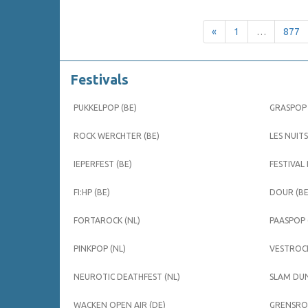
«
1
…
877
Festivals
PUKKELPOP (BE)
GRASPOP 
ROCK WERCHTER (BE)
LES NUITS
IEPERFEST (BE)
FESTIVAL
FI:HP (BE)
DOUR (BE
FORTAROCK (NL)
PAASPOP 
PINKPOP (NL)
VESTROCK
NEUROTIC DEATHFEST (NL)
SLAM DUN
WACKEN OPEN AIR (DE)
GRENSROC