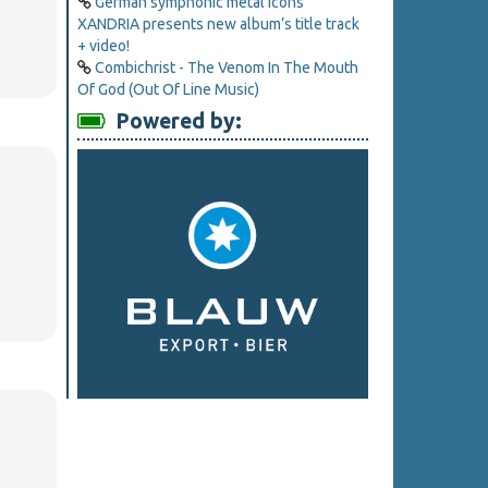
German symphonic metal icons
XANDRIA presents new album’s title track
+ video!
Combichrist - The Venom In The Mouth
Of God (Out Of Line Music)
Powered by: