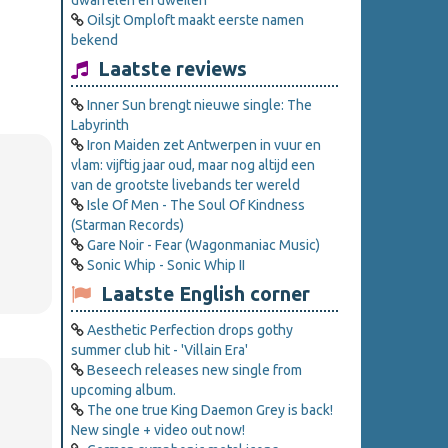
dwarrelen en dweilen
Oilsjt Omploft maakt eerste namen
bekend
Laatste reviews
Inner Sun brengt nieuwe single: The
Labyrinth
Iron Maiden zet Antwerpen in vuur en
vlam: vijftig jaar oud, maar nog altijd een
van de grootste livebands ter wereld
Isle Of Men - The Soul Of Kindness
(Starman Records)
Gare Noir - Fear (Wagonmaniac Music)
Sonic Whip - Sonic Whip II
Laatste English corner
Aesthetic Perfection drops gothy
summer club hit - 'Villain Era'
Beseech releases new single from
upcoming album.
The one true King Daemon Grey is back!
New single + video out now!