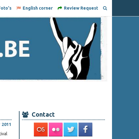
oto's
English corner
Review Request
Contact
 2011
ival