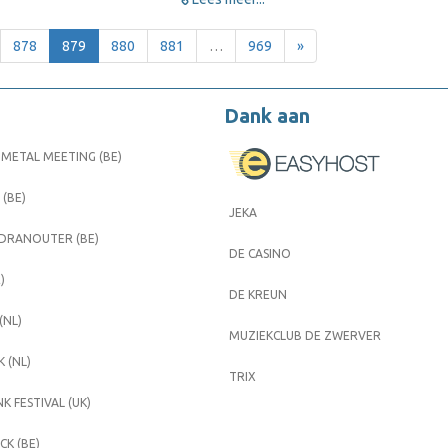
878
879
880
881
…
969
»
Dank aan
METAL MEETING (BE)
 (BE)
JEKA
 DRANOUTER (BE)
DE CASINO
)
DE KREUN
(NL)
MUZIEKCLUB DE ZWERVER
 (NL)
TRIX
K FESTIVAL (UK)
K (BE)