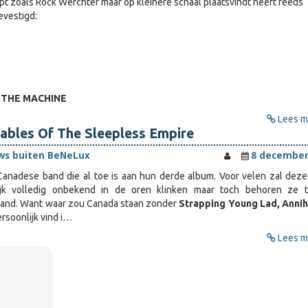
opt zoals Rock Werchter maar op kleinere schaal plaatsvindt heeft reeds
vestigd:
 THE MACHINE
Lees me
ables Of The Sleepless Empire
ws buiten BeNeLux
8 december
Canadese band die al toe is aan hun derde album. Voor velen zal dez
lijk volledig onbekend in de oren klinken maar toch behoren ze 
 land. Want waar zou Canada staan zonder
Strapping Young Lad, Annih
rsoonlijk vind i…
Lees me