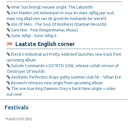
Inner Sun brengt nieuwe single: The Labyrinth
Iron Maiden zet Antwerpen in vuur en vlam: vijftig jaar oud,
maar nog altijd een van de grootste livebands ter wereld
Isle Of Men - The Soul Of Kindness (Starman Records)
Gare Noir - Fear (Wagonmaniac Music)
Sonic Whip - Sonic Whip II
Laatste English corner
Electro-industrial act Pretty Addicted launches new track from
upcoming album
Suicide Commando x DSTRTD SGNL release collab version of
'Destroyer Of Worlds'
Aesthetic Perfection drops gothy summer club hit - 'Villain Era'
Beseech releases new single from upcoming album.
The one true King Daemon Grey is back! New single + video
out now!
Festivals
PUKKELPOP (BE)