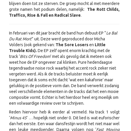
blijven doen tot ze sterven. De groep mocht al met meerdere
grote namen het podium delen, namelijk:
The Rott Childs,
Traffico, Rise & Fall en Radical Slave
.
In februari van dit jaar bracht de band hun debuut-EP “
Le Bal
Du Rat Mort
” uit. Deze werd geproduced door Micha
Volders (ook gekend van:
The Sore Losers
en
Little
Trouble Kids).
De EP zelf opent enorm krachtig met de
track ‘
Bits Of Freedom
’ met als gevolg dat ik meteen ook
weet hoe de EP ongeveer zal klinken. Pure hedendaagse
tegendraadse noise rock waarbij het accent rock zeker niet
vergeten werd. Als ik de tracks beluister moet ik eerlijk
toegeven dat ik soms echt dacht ‘wat een kakafonie’ maar
gelukkig in de positieve vorm dan. De band verwerkt zodanig
veel verschillende elementen in de tracks dat het een mooie
compositie vormt. Echter is het hierdoor heel erg moeilijk om
een volwaardige review over te schrijven.
Reden hiervoor heb ik eerder al vermeld. Na track 1 volgt
‘
Minus 45
’ … hopelijk niet onder 0. Dit lied is wat euforischer
dan het eerste. Een waar dansfestijn wordt het niet maar wel
een leuke meedoender. Daarna volgen nog ‘
Fast Moving