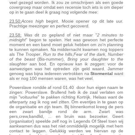
veel gezegd worden. Ik zou ze omschrijven als een goede
covergroep maar omdat een recensie toch iets is om dieper
op in te gaan deel ik graag nog volgende mee:
23.50:
Acces high
begint. Mooie opener op dit late uur.
Prachtige meezinger en perfect gecoverd.
23.58:
Was dit zo gepland of niet maar "
2 minutes to
midnight
" begon te spelen. Het was gewoon het perfecte
moment en een band moet geluk hebben om zo'n planning
te kunnen opmaken. Na middernacht kwamen nog toppers
als
The Trooper
,
Run to the hills
,
Fear of the dark
,
Number
of the beast
(Bis-nummer),
Bring your daughter to the
slaughter
aan bod. En opnieuw kan ik zeggen: voor de
aanwezigen was het optreden zijn geld waard. Jammer
genoeg was bijna iedereen vertrokken na
Stormental
want
als er nog 100 mensen waren, was het veel.
Powerslave rondde af rond 01.40 door hun eigen naam te
zingen: Powerslave. Brullend heb ik de zaal verlaten om
mijn "voituurke" te pakken richting Kortrijk. Helaas want de
afterparty zag ik nog wel zitten. Om eventjes in te gaan op
de organisatie en zijn team. Bij binnenkomst kreeg de pers
een zwart bandje rond de arm. Zwart was
pers,crew,bandlid, ... en bruin was bezoeker. Geert
(organisator) speelde zelf nog in Legends Of Steel toen wij
aankwamen dus was het niet onmiddelijk mogelijk met hem
contact te leggen. Gelukkig werden we hiervan op de