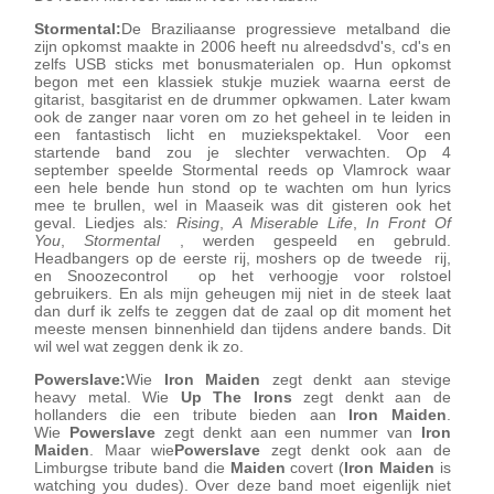
Stormental:
De Braziliaanse progressieve metalband die
zijn opkomst maakte in 2006 heeft nu alreedsdvd's, cd's en
zelfs USB sticks met bonusmaterialen op. Hun opkomst
begon met een klassiek stukje muziek waarna eerst de
gitarist, basgitarist en de drummer opkwamen. Later kwam
ook de zanger naar voren om zo het geheel in te leiden in
een fantastisch licht en muziekspektakel. Voor een
startende band zou je slechter verwachten. Op 4
september speelde Stormental reeds op Vlamrock waar
een hele bende hun stond op te wachten om hun lyrics
mee te brullen, wel in Maaseik was dit gisteren ook het
geval. Liedjes als
: Rising
,
A Miserable Life
,
In Front Of
You
,
Stormental
, werden gespeeld en gebruld.
Headbangers op de eerste rij, moshers op de tweede rij,
en Snoozecontrol op het verhoogje voor rolstoel
gebruikers. En als mijn geheugen mij niet in de steek laat
dan durf ik zelfs te zeggen dat de zaal op dit moment het
meeste mensen binnenhield dan tijdens andere bands. Dit
wil wel wat zeggen denk ik zo.
Powerslave:
Wie
Iron Maiden
zegt denkt aan stevige
heavy metal. Wie
Up The Irons
zegt denkt aan de
hollanders die een tribute bieden aan
Iron Maiden
.
Wie
Powerslave
zegt denkt aan een nummer van
Iron
Maiden
. Maar wie
Powerslave
zegt denkt ook aan de
Limburgse tribute band die
Maiden
covert (
Iron Maiden
is
watching you dudes). Over deze band moet eigenlijk niet