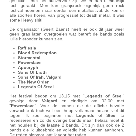
gesukkel met het busvervoer zijn we er dan uiteindelijk
toch geraakt. Men kan graajsrock eigenlijk geen rock
festival noemen maar eerder een metalfestival. Je kon er
alle soorten horen, van progressief tot death metal. It was
some Heavy shit!
De organisator (Geert Baens) heeft er ook dit jaar weer
geen gras laten overgroeien wat betreft de bands zoals
jullie hieronder kunnen zien.
Rafflesia
Blood Redemption
Stormental
Powerslave
Apocryph
Sons Of Lioth
Sons Of Irah, Valgard
The New Order
Legends Of Steel
Het festival begon om 13.15 met "
Legends of Steel
"
gevolgd door
Valgard
en eindigde om 02.00 met
"
Powerslave
". Voor de namen die de affiche bevatte
verwachte ik toch wel een hoop volk maar helaas viel dit
tegen. Ik zou beginnen met
Legends of Steel
te
recenseren en zo de overige bands maar helaas moet ik
het houden bij de laatste 2 bands. Dit zijn dan ook de 2
bands die ik uitgebreid en volledig heb kunnen aanhoren.
De reden hiervoor laat ik voor het raden.