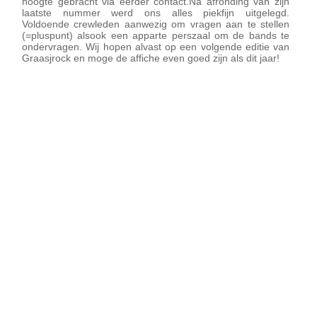
hoogte gebracht via eerder contact.Na afronding van zijn
laatste nummer werd ons alles piekfijn uitgelegd.
Voldoende crewleden aanwezig om vragen aan te stellen
(=pluspunt) alsook een apparte perszaal om de bands te
ondervragen. Wij hopen alvast op een volgende editie van
Graasjrock en moge de affiche even goed zijn als dit jaar!