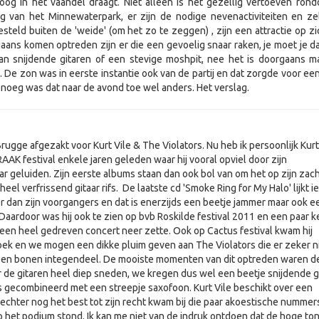
hoog in het vaandel draagt. Niet alleen is het gezellig vertoeven ron
 van het Minnewaterpark, er zijn de nodige nevenactiviteiten en ze
steld buiten de 'weide' (om het zo te zeggen) , zijn een attractie op zi
gaans komen optreden zijn er die een gevoelig snaar raken, je moet je d
an snijdende gitaren of een stevige moshpit, nee het is doorgaans m
 De zon was in eerste instantie ook van de partij en dat zorgde voor een
enoeg was dat naar de avond toe wel anders. Het verslag.
ugge afgezakt voor Kurt Vile & The Violators. Nu heb ik persoonlijk Kurt
AK festival enkele jaren geleden waar hij vooral opviel door zijn
r geluiden. Zijn eerste albums staan dan ook bol van om het op zijn zach
eel verfrissend gitaar rifs. De laatste cd 'Smoke Ring for My Halo' lijkt ie
r dan zijn voorgangers en dat is enerzijds een beetje jammer maar ook e
 Daardoor was hij ook te zien op bvb Roskilde festival 2011 en een paar k
 een heel gedreven concert neer zette. Ook op Cactus festival kwam hij
hoek en we mogen een dikke pluim geven aan The Violators die er zeker ni
 en bonen integendeel. De mooiste momenten van dit optreden waren d
 de gitaren heel diep sneden, we kregen dus wel een beetje snijdende g
s gecombineerd met een streepje saxofoon. Kurt Vile beschikt over een
 echter nog het best tot zijn recht kwam bij die paar akoestische nummer
op het podium stond. Ik kan me niet van de indruk ontdoen dat de hoge to