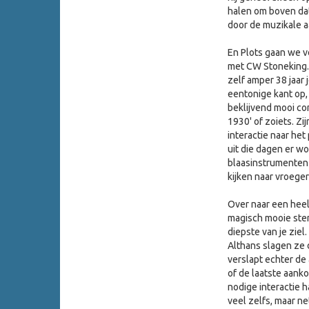
halen om boven dat
door de muzikale a
En Plots gaan we ve
met CW Stoneking. Z
zelf amper 38 jaar
eentonige kant op, 
beklijvend mooi con
1930' of zoiets. Zi
interactie naar het
uit die dagen er w
blaasinstrumenten d
kijken naar vroeger
Over naar een hee
magisch mooie stem
diepste van je ziel
Althans slagen ze d
verslapt echter de
of de laatste aank
nodige interactie h
veel zelfs, maar n