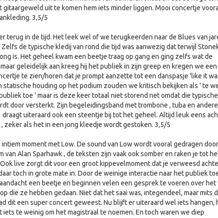
 gitaargeweld uit te komen hem iets minder liggen. Mooi concertje voora
ankleding. 3,5/5
r terug in de tijd. Het leek wel of we terugkeerden naar de Blues van ja
elfs de typische kledij van rond die tijd was aanwezig dat terwijl Stone
 jong is. Het geheel kwam een beetje traag op gang en ging zelfs wat de
maar geleidelijk aan kreeg hij het publiek in zijn greep en kregen we een
certje te zien/horen dat je prompt aanzette tot een danspasje 'like it wa
jn statische houding op het podium zouden we kritisch bekijken als ' te w
 publiek toe ' maar is deze keer totaal niet storend net omdat die typische
ordt door versterkt. Zijn begeleidingsband met trombone , tuba en andere
raagt uiteraard ook een steentje bij tot het geheel. Altijd leuk eens ac
 , zeker als het in een jong kleedje wordt gestoken. 3,5/5
l intiem moment met Low. De sound van Low wordt vooral gedragen door
 van Alan Sparhawk , de teksten zijn vaak ook somber en raken je tot he
. Ook live zorgt dit voor een groot kippevelmoment dat je verweesd achte
aar toch in grote mate in. Door de weinige interactie naar het publiek to
 aandacht een beetje en beginnen velen een gesprek te voeren over het
oop die ze hebben gedaan. Niet dat het saai was, integendeel, maar mits 
ad dit een super concert geweest. Nu blijft er uiteraard wel iets hangen, 
et iets te weinig om het magistraal te noemen. En toch waren we diep