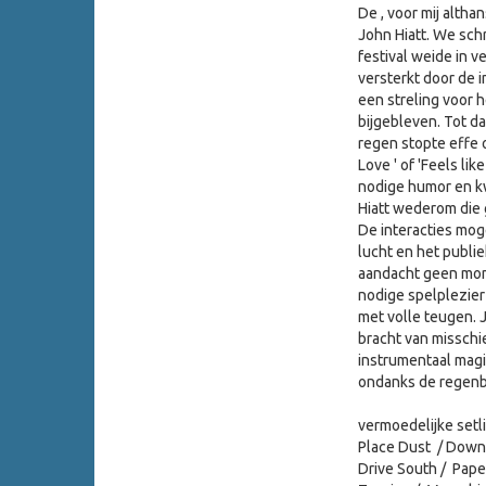
De , voor mij alth
John Hiatt. We schr
festival weide in v
versterkt door de in
een streling voor 
bijgebleven. Tot daa
regen stopte effe o
Love ' of 'Feels li
nodige humor en kw
Hiatt wederom die ge
De interacties mog
lucht en het publi
aandacht geen mome
nodige spelplezier
met volle teugen. 
bracht van misschie
instrumentaal magis
ondanks de regenbu
vermoedelijke setl
Place Dust / Down 
Drive South / Paper