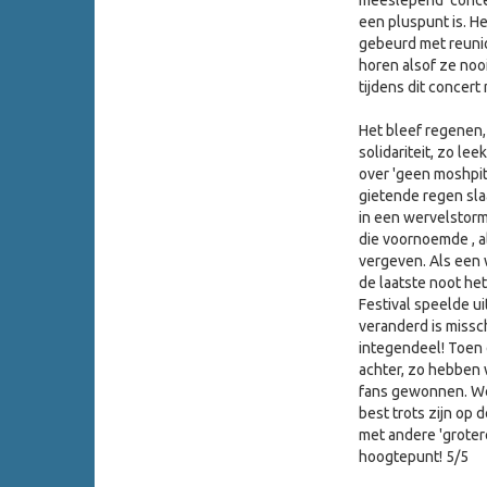
meeslepend concert
een pluspunt is. H
gebeurd met reunio
horen alsof ze no
tijdens dit concert
Het bleef regenen,
solidariteit, zo le
over 'geen moshpit
gietende regen sla
in een wervelstorm
die voornoemde , a
vergeven. Als een 
de laatste noot he
Festival speelde ui
veranderd is missch
integendeel! Toen
achter, zo hebben 
fans gewonnen. We m
best trots zijn op
met andere 'groter
hoogtepunt! 5/5