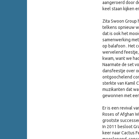
aangeroerd door d
keel staan kijken 
Zita Swoon Group h
telkens opnieuw we
dat is ook het moo
samenwerking met 
op balafoon . Het 
wervelend feestje,
kwam, want we hadd
Naarmate de set vo
dansfeestje over o
ontgoochelend conc
sterkte van Kamil C
muzikanten dat was
gewonnen met een 
Er is een revival v
Roses of Afghan W
grootste successen
In 2011 besloot Gr
keer naar Cactus F