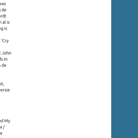
 was
j de
ordt
 al is
g is
 'Cry
t John
s in.
n de
e
ot,
ersie
und My
a /
ow