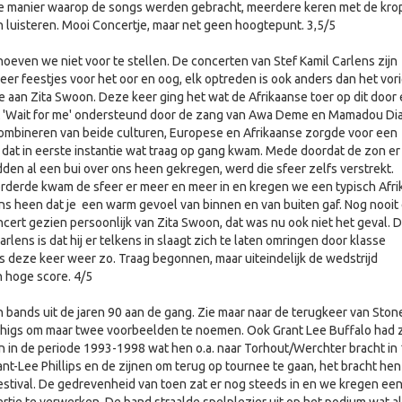
e manier waarop de songs werden gebracht, meerdere keren met de krop
en luisteren. Mooi Concertje, maar net geen hoogtepunt. 3,5/5
oeven we niet voor te stellen. De concerten van Stef Kamil Carlens zijn
er feestjes voor het oor en oog, elk optreden is ook anders dan het vor
ie aan Zita Swoon. Deze keer ging het wat de Afrikaanse toer op dit door
'Wait for me' ondersteund door de zang van Awa Deme en Mamadou Di
combineren van beide culturen, Europese en Afrikaanse zorgde voor een
 dat in eerste instantie wat traag op gang kwam. Mede doordat de zon er
en al een bui over ons heen gekregen, werd die sfeer zelfs verstrekt.
rderde kwam de sfeer er meer en meer in en kregen we een typisch Afri
ns heen dat je een warm gevoel van binnen en van buiten gaf. Nog nooit
ert gezien persoonlijk van Zita Swoon, dat was nu ook niet het geval. 
arlens is dat hij er telkens in slaagt zich te laten omringen door klasse
 deze keer weer zo. Traag begonnen, maar uiteindelijk de wedstrijd
hoge score. 4/5
an bands uit de jaren 90 aan de gang. Zie maar naar de terugkeer van Ston
higs om maar twee voorbeelden te noemen. Ook Grant Lee Buffalo had z
 in de periode 1993-1998 wat hen o.a. naar Torhout/Werchter bracht in
ant-Lee Phillips en de zijnen om terug op tournee te gaan, het bracht he
estival. De gedrevenheid van toen zat er nog steeds in en we kregen een