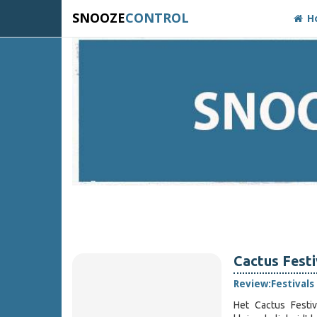
SNOOZE
CONTROL
H
Cactus Festi
Review:
Festivals
Het Cactus Festiv