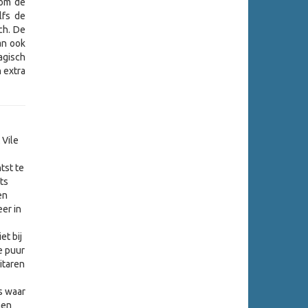
dom de
lfs de
ch. De
an ook
agisch
 extra
 Vile
tst te
ts
en
eer in
et bij
e puur
itaren
s waar
nen