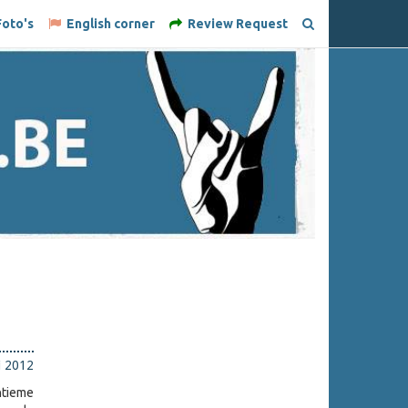
oto's
English corner
Review Request
li 2012
ntieme