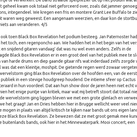
je te verwerken. De band straalde spelplezier uit op het podium wat a
et geheel kwam ook totaal niet geforceerd over, zoals dat jammer genoe
ns, integendeel. We kregen een fris en montere Grant Lee Buffalo te zi
oit waren weg geweest. Een aangenaam weerzien, en daar kon de stortbu
 niets aan veranderen. 4/5
 ook toen Black Box Revelation het podium besteeg. Jan Paternoster had
ek het toch, een regenponcho aan. We hadden het in het begin van het ver
 en snijdend gitaren vandaag' dat was nu wel even anders. Zelfs in de
agde Black Box Revelation er in een groot deel van het publiek mee te s
 van harde drums en diep gaande gitaar rifs wat inderdaad zelfs zorgde 
l was dat een kleintje, moshpit. De gietende regen werd zowaar vergete
wervelstorm ging Blax Box Revelation over de hoofden een, van de eerst
t publiek in een stevige houdgreep houdend. De intieme sfeer op Cactus
teraard in hun voordeel. Dat aan hun show door de jaren heen niet echt v
ien het enige puntje van kritiek, maar wat mij betreft stoort dat totaal nie
 de wervelstorm ging liggen bleven we met een grote glimlach en verwe
we het graag!! Jan en Dries hebben hier in Brugge wellicht weer veel ni
ogen in plaats van altijd kritisch te kijken naar bands uit ons eigen lan
 deze Black Box Revelation. Ze bewezen dat ze met groot gemak mee ku
e buitenlands bands, ook hier in het Minnewaterpark. Mooi concert, een