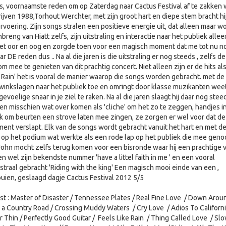
ans, voornaamste reden om op Zaterdag naar Cactus Festival af te zakken
ijven 1988,Torhout Werchter, met zijn groot hart en diepe stem bracht hi
ervoering. Zijn songs stralen een positieve energie uit, dat alleen maar w
breng van Hiatt zelfs, zijn uitstraling en interactie naar het publiek alleen
het oor en oog en zorgde toen voor een magisch moment dat me tot nu no
r DE reden dus .. Na al die jaren is die uitstraling er nog steeds , zelfs de
m mee te genieten van dit prachtig concert. Niet alleen zijn er de hits als
ke Rain' het is vooral de manier waarop die songs worden gebracht. met de
inkslagen naar het publiek toe en omringt door klasse muzikanten wee
voelige snaar in je ziel te raken. Na al die jaren slaagt hij daar nog steed
en misschien wat over komen als 'cliche' om het zo te zeggen, handjes i
ek om beurten een strove laten mee zingen, ze zorgen er wel voor dat de
nt verslapt. Elk van de songs wordt gebracht vanuit het hart en met d
 op het podium wat werkte als een rode lap op het publiek die mee geno
John mocht zelfs terug komen voor een bisronde waar hij een prachtige v
n wel zijn bekendste nummer 'have a littel faith in me ' en een vooral
traal gebracht 'Riding with the king' Een magisch mooi einde van een ,
ien, geslaagd dagje Cactus Festival 2012 5/5
ist : Master of Disaster / Tennessee Plates / Real Fine Love / Down Aro
a Country Road / Crossing Muddy Waters / Cry Love / Adios To Californi
 Thin / Perfectly Good Guitar / Feels Like Rain / Thing Called Love / Sl