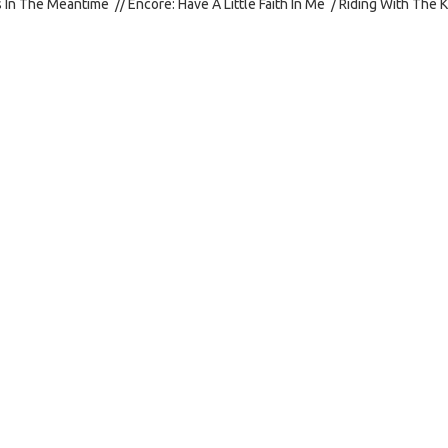
In The Meantime // Encore: Have A Little Faith In Me / Riding With The K