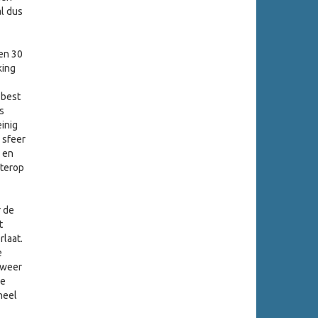
l dus
ren 30
king
 best
s
einig
 sfeer
 en
hterop
 de
t
rlaat.
e
 weer
de
heel