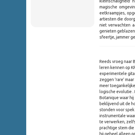
kleinschaligheid' 
magische omgeving
eetkraampjes, opge
artiesten die door
niet verwachten a
genieten geblazen.
sfeertje, jammer g
Reeds vroeg naar Br
leren kennen op KRA
experimentele gitaa
zeggen 'rare' maar h
meer toegankelijke
logische evolutie .
Botanique waar hij
beklijvend uit de 
stonden voor spek
instrumentale waar
te verwerken, zelf
prachtige stem die
hij geheel alleen 