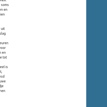
lvast
g soms
en en
ien
 uit
slag
leuren
voor
n en
e tot
eel is
t,
esd
euwe
dje
nnen