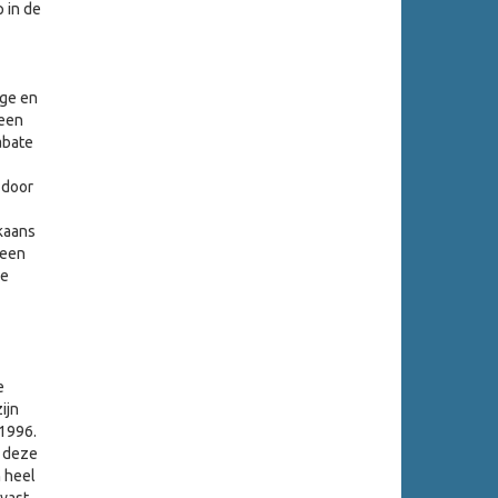
 in de
ige en
 een
abate
 door
kaans
 een
De
e
ijn
 1996.
n deze
 heel