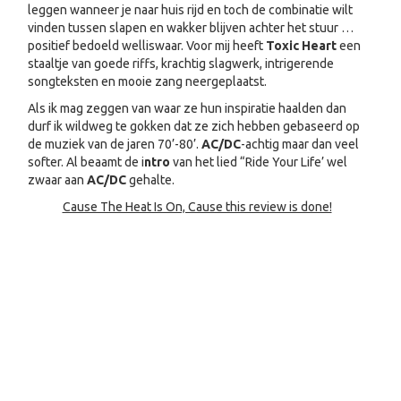
leggen wanneer je naar huis rijd en toch de combinatie wilt
vinden tussen slapen en wakker blijven achter het stuur …
positief bedoeld welliswaar. Voor mij heeft
Toxic Heart
een
staaltje van goede riffs, krachtig slagwerk, intrigerende
songteksten en mooie zang neergeplaatst.
Als ik mag zeggen van waar ze hun inspiratie haalden dan
durf ik wildweg te gokken dat ze zich hebben gebaseerd op
de muziek van de jaren 70’-80’.
AC/DC
-achtig maar dan veel
softer. Al beaamt de i
ntro
van het lied “Ride Your Life’ wel
zwaar aan
AC/DC
gehalte.
Cause The Heat Is On, Cause this review is done!