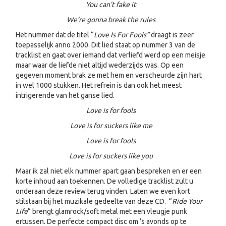
You can’t fake it
We’re gonna break the rules
Het nummer dat de titel “
Love Is For Fools”
draagt is zeer
toepasselijk anno 2000. Dit lied staat op nummer 3 van de
tracklist en gaat over iemand dat verliefd werd op een meisje
maar waar de liefde niet altijd wederzijds was. Op een
gegeven moment brak ze met hem en verscheurde zijn hart
in wel 1000 stukken. Het refrein is dan ook het meest
intrigerende van het ganse lied.
Love is for fools
Love is for suckers like me
Love is for fools
Love is for suckers like you
Maar ik zal niet elk nummer apart gaan bespreken en er een
korte inhoud aan toekennen. De volledige tracklist zult u
onderaan deze review terug vinden. Laten we even kort
stilstaan bij het muzikale gedeelte van deze CD. “
Ride Your
Life
” brengt glamrock/soft metal met een vleugje punk
ertussen. De perfecte compact disc om ’s avonds op te