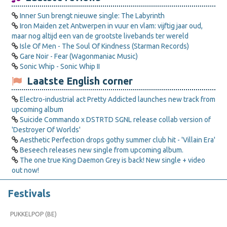
Inner Sun brengt nieuwe single: The Labyrinth
Iron Maiden zet Antwerpen in vuur en vlam: vijftig jaar oud,
maar nog altijd een van de grootste livebands ter wereld
Isle Of Men - The Soul Of Kindness (Starman Records)
Gare Noir - Fear (Wagonmaniac Music)
Sonic Whip - Sonic Whip II
Laatste English corner
Electro-industrial act Pretty Addicted launches new track from
upcoming album
Suicide Commando x DSTRTD SGNL release collab version of
'Destroyer Of Worlds'
Aesthetic Perfection drops gothy summer club hit - 'Villain Era'
Beseech releases new single from upcoming album.
The one true King Daemon Grey is back! New single + video
out now!
Festivals
PUKKELPOP (BE)