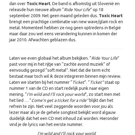
dan over
Toxic Heart
. De band is afkomstig uit Slovenië en
releasde hun nieuwe album “
Ride Your Life
” op 18
september 2009. Net geen maand geleden dus.
Toxic Heart
brengt een prachtige combinatie van new wave/glam rock en
metal. Momenteel hebben ze nog geen optredens in België
maar daar zou wel eens verandering kunnen in komen der
jaar 2010. Afwachten geblazen dus.
Laten we even globaal het album bekijken. “
Ride Your Life
”
past voor mij in het rijtje van “zachte avond muziek” of
eenvoudig gezegd “soft metal”. Niet dat die term echt
bestaat maar toch wil ik deze integreren binnen mijn review.
Laten we starten bij het nummer “
Ticket
”. “
Ticket”
staat op
nummer 1 van de CD en start redelijk punk naar eigen
mening. “
I’m wild and I’ll rock your world
”, zo start men met
het lied … “
Come’n get a ticket for a ride”
blijkt dan het
refrein te zijn. Niet veel zeggende woorden voor jou als
lezer maar als je de gehele songtext bekijkt word algauw
duidelijk dat het een CD met inhoud zal worden. Hieronder
vind je de lyrics van het eerste nummer.
I’m wild and I’ll rock your world