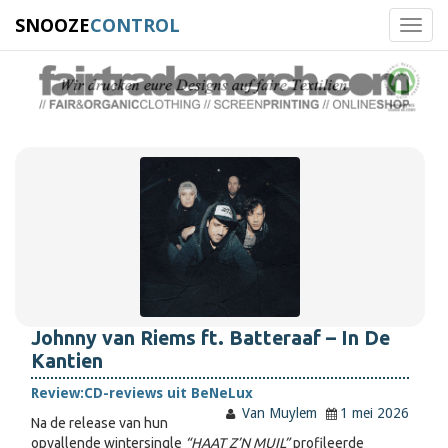
SNOOZE
CONTROL
Toggl
navig
Johnny van Riems ft. Batteraaf – In De
Kantien
Review:
CD-reviews uit BeNeLux
Van Muylem
1 mei 2026
Na de release van hun
opvallende wintersingle
“HAAT Z’N MUIL”
profileerde