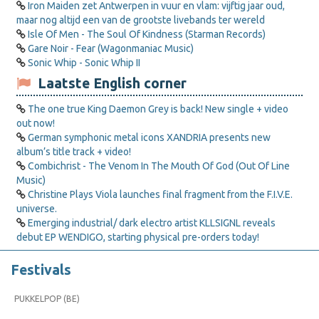
Iron Maiden zet Antwerpen in vuur en vlam: vijftig jaar oud,
maar nog altijd een van de grootste livebands ter wereld
Isle Of Men - The Soul Of Kindness (Starman Records)
Gare Noir - Fear (Wagonmaniac Music)
Sonic Whip - Sonic Whip II
Laatste English corner
The one true King Daemon Grey is back! New single + video
out now!
German symphonic metal icons XANDRIA presents new
album’s title track + video!
Combichrist - The Venom In The Mouth Of God (Out Of Line
Music)
Christine Plays Viola launches final fragment from the F.I.V.E.
universe.
Emerging industrial/ dark electro artist KLLSIGNL reveals
debut EP WENDIGO, starting physical pre-orders today!
Festivals
PUKKELPOP (BE)