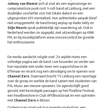
Johnny van Riemst
zich al snel als een eigenzinnige en
compromisloze punk rock ’n roll-band uit Limburg, met een
duidelijke voorliefde voor het lokale dialect en een
uitgesproken DIY-mentaliteit. Hun authentieke aanpak bleef
niet onopgemerkt: de band kreeg airplay op Radio Willy en
Stijn Meuris
sprak publiekelijk zijn waardering uit. Ook in
Nederland werden ze opgepikt, met uitzendingen op KINK
FM, en bij muziekplatform www.snoozecontrol.be groeide
het enthousiasme.
De media-aandacht volgde snel. Zo wijdde Humo een
volledige pagina aan de band. Live bouwden ze verder aan
hun reputatie met onder meer een supportshow in de
Effenaar en recent nog een uitnodiging om te openen voor
Channel Zero
. Daarnaast bracht TV Limburg een reportage
over de groep en werkte de band samen met studenten van
PXL Music aan nieuwe opnames. De agenda blijft goed
gevuld, met bevestigde passages op het Floatline Festival,
een headlineshow in Club AFF/Bootstraat en een optreden
met
Channel Zero
in Bilzen.
Ondertussen staat ook hun tweede single klaar: een