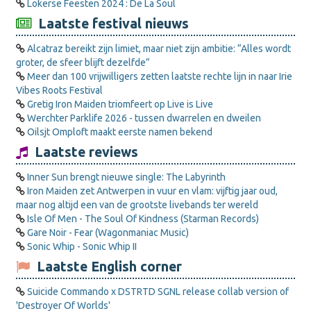
Lokerse Feesten 2024 : De La Soul
Laatste festival nieuws
Alcatraz bereikt zijn limiet, maar niet zijn ambitie: “Alles wordt
groter, de sfeer blijft dezelfde”
Meer dan 100 vrijwilligers zetten laatste rechte lijn in naar Irie
Vibes Roots Festival
Gretig Iron Maiden triomfeert op Live is Live
Werchter Parklife 2026 - tussen dwarrelen en dweilen
Oilsjt Omploft maakt eerste namen bekend
Laatste reviews
Inner Sun brengt nieuwe single: The Labyrinth
Iron Maiden zet Antwerpen in vuur en vlam: vijftig jaar oud,
maar nog altijd een van de grootste livebands ter wereld
Isle Of Men - The Soul Of Kindness (Starman Records)
Gare Noir - Fear (Wagonmaniac Music)
Sonic Whip - Sonic Whip II
Laatste English corner
Suicide Commando x DSTRTD SGNL release collab version of
'Destroyer Of Worlds'