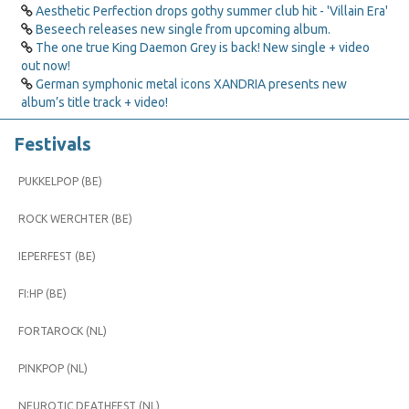
Aesthetic Perfection drops gothy summer club hit - 'Villain Era'
Beseech releases new single from upcoming album.
The one true King Daemon Grey is back! New single + video
out now!
German symphonic metal icons XANDRIA presents new
album’s title track + video!
Festivals
PUKKELPOP (BE)
ROCK WERCHTER (BE)
IEPERFEST (BE)
FI:HP (BE)
FORTAROCK (NL)
PINKPOP (NL)
NEUROTIC DEATHFEST (NL)