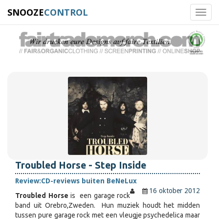
SNOOZE
CONTROL
Toggl
navig
Troubled Horse - Step Inside
Review:
CD-reviews buiten BeNeLux
16 oktober 2012
Troubled Horse
is een garage rock
band uit Orebro,Zweden. Hun muziek houdt het midden
tussen pure garage rock met een vleugje psychedelica maar