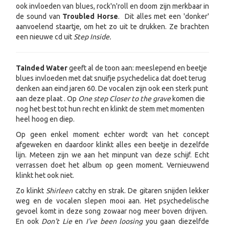
ook invloeden van blues, rock'n'roll en doom zijn merkbaar in
de sound van
Troubled Horse
. Dit alles met een 'donker'
aanvoelend staartje, om het zo uit te drukken. Ze brachten
een nieuwe cd uit
Step Inside.
Tainded Water
geeft al de toon aan: meeslepend en beetje
blues invloeden met dat snuifje psychedelica dat doet terug
denken aan eind jaren 60. De vocalen zijn ook een sterk punt
aan deze plaat . Op
One step Closer to the grave
komen die
nog het best tot hun recht en klinkt de stem met momenten
heel hoog en diep.
Op geen enkel moment echter wordt van het concept
afgeweken en daardoor klinkt alles een beetje in dezelfde
lijn. Meteen zijn we aan het minpunt van deze schijf. Echt
verrassen doet het album op geen moment. Vernieuwend
klinkt het ook niet.
Zo klinkt
Shirleen
catchy en strak. De gitaren snijden lekker
weg en de vocalen slepen mooi aan. Het psychedelische
gevoel komt in deze song zowaar nog meer boven drijven.
En ook
Don't Lie
en
I've been loosing
you gaan diezelfde