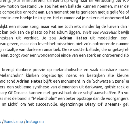
rengt je al reflecterend, dansend op weg naar de verlossing.
All is 
slow-motion toestand. Je zou het een ballade kunnen noemen, maar da
 compositie onrecht aan. Een moment om te genieten met je geliefde of 
rend in een hoekje te kruipen. Het nummer zal je zeker niet onberoerd la
lijkt een mooie song, maar vat me toch iets minder bij de lurven dan 
 kan ook aan de plaats op het album liggen.
Welt aus Porzellan
bewij
ntstaan uit verdriet. Je zou
Adrian Hates
uit medelijden een
eau geven, maar dan levert het misschien niet zo’n ontroerende numme
ijn staaltje van donkere romantiek. Deze snotterballade, die ongetwijfel
oeien, zorgt voor een wondermooi einde van een sterk en ontroerend al
s
brengt donkere poëzie op melancholische en vaak dansbare muzi
elancholin” klinken ongelooflijk intens en bestrijken alle kleur
band rond
Adrian Hates
blijft een monument in de ‘Schwarze Szene’ 
ers een sublieme synthese van elementen uit darkwave, gothic rock e
Diary Of Dreams kunnen met gerust hart deze schijf aanschaffen. En vo
s met de band is “Melancholin” een beter opstapje dan de voorgangers 
 Im Licht” om het succesvolle, eigenzinnige
Diary Of Dreams
- gel
k
/
Bandcamp
/
Instagram