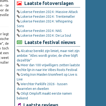
lbums.
Laatste fotoverslagen
n - te
oor de
Lokerse Feesten 2024 : Massive Attack
evolle
Lokerse Feesten 2024 : Trentemøller
Lokerse Feesten 2024 : Whispering
Sons
Lokerse Feesten 2024 : NAS
r legt
Lokerse Feesten 2024 : De La Soul
pische
Laatste festival nieuws
e”, de
n toch
Alcatraz bereikt zijn limiet, maar niet zijn
dat een
ambitie: “Alles wordt groter, de sfeer blijft
rt weet
dezelfde”
vuller
Meer dan 100 vrijwilligers zetten laatste
rechte lijn in naar Irie Vibes Roots Festival
Gretig Iron Maiden triomfeert op Live is
Live
Werchter Parklife 2026 - tussen
dwarrelen en dweilen
Oilsjt Omploft maakt eerste namen
bekend
Laatste reviews