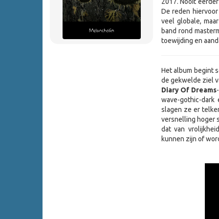
2017. Nooit eerder
De reden hiervoor 
veel globale, maa
band rond master
toewijding en aanda
Het album begint 
de gekwelde ziel 
Diary Of Dreams
wave-gothic-dark e
slagen ze er telke
versnelling hoger s
dat van vrolijkhe
kunnen zijn of wor