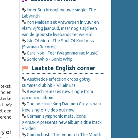
Inner Sun brengt nieuwe single: The
Labyrinth
Iron Maiden zet Antwerpen in vuur en
vlam: vijftig jaar oud, maar nog altijd een
van de grootste livebands ter wereld
Isle Of Men - The Soul Of Kindness
(Starman Records)
Gare Noir - Fear (Wagonmaniac Music)
Sonic Whip - Sonic Whip II
Laatste English corner
Aesthetic Perfection drops gothy
summer club hit - 'Villain Era'
 tekst.
Beseech releases new single from
endien
upcoming album.
terke
The one true King Daemon Grey is back!
nd.
My
New single + video out now!
het een
German symphonic metal icons
serend
XANDRIA presents new album’s title track
+ video!
ary Of
Combichrist - The Venom In The Mouth