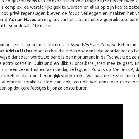
 in de geschiedenis van de band zat er zo'n lange pauze tussen twee a
is complex; de wereld lijkt gek te worden en alles op zijn kop te zette
r ook privé tegenslagen bleven de focus verleggen en maakten het v
mind
Adrian Hates
onmogelijk om het album met de gebruikelijke liefd
cht voor detail af te maken.
somber en dreigend met de intro van
Mein Werk aus Zement
. Het numme
van
Adrian Hates
bloot en het duurt dan ook een tijdje voordat het op ty
-wijze dansbaar wordt. De band is een monument in de “Schwarze Szen
lectro scene in Duitsland en lijkt al ontelbare jaren mee te gaan. E
ns in een zeker frisheid aan de dag te leggen. Zo ook op
the Secret
, 
chakelt en daardoor bedrieglijk vrolijk klinkt. Wie naar de teksten luiste
id allerminst sprake is. Hoe dan ook, zou dit wel eens een dansvloer
den op donkere feestjes bij onze oosterburen.