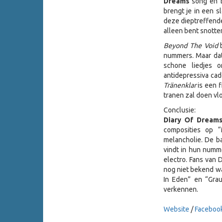
Dreams
song en b
brengt je in een 
deze dieptreffende
alleen bent snotte
Beyond The Void
b
nummers. Maar dat
schone liedjes o
antidepressiva cad
Tränenklar
is een f
tranen zal doen vl
Conclusie:
Diary Of Dream
composities op “M
melancholie. De 
vindt in hun numm
electro. Fans van 
nog niet bekend wa
In Eden” en “Grau
verkennen.
Website
/
Faceboo