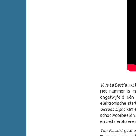
Viva La Bestia
lijkt
Het nummer is mel
ongetwijfeld één
elektronische star
distant Light
kan e
schoolvoorbeeld v
en zelfs erotiseren
The Fatalist
gaat e