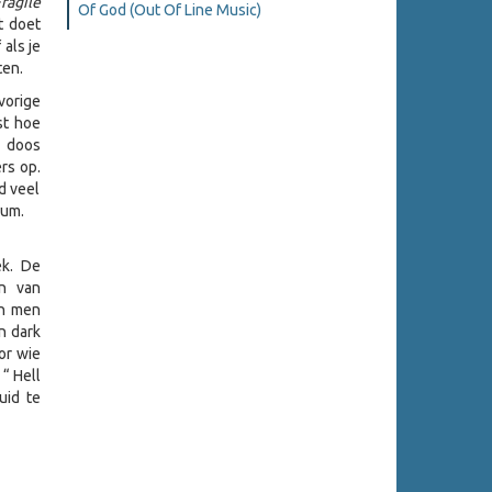
Fragile
Of God (Out Of Line Music)
t doet
als je
ten.
vorige
st hoe
 doos
rs op.
d veel
bum.
ek. De
en van
en men
n dark
or wie
“ Hell
uid te