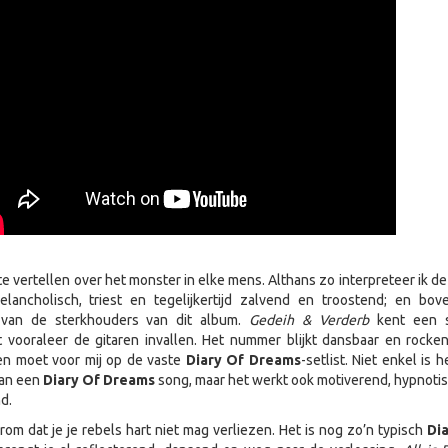
 te vertellen over het monster in elke mens. Althans zo interpreteer ik de
ancholisch, triest en tegelijkertijd zalvend en troostend; en bov
 van de sterkhouders van dit album.
Gedeih & Verderb
kent een s
t vooraleer de gitaren invallen. Het nummer blijkt dansbaar en rocke
n moet voor mij op de vaste
Diary Of Dreams
-setlist. Niet enkel is 
an een
Diary Of Dreams
song, maar het werkt ook motiverend, hypnoti
d.
rom dat je je rebels hart niet mag verliezen. Het is nog zo’n typisch
Di