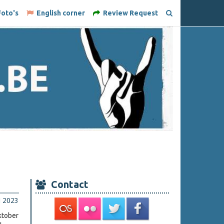
oto's
English corner
Review Request
Contact
i 2023
ktober