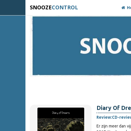
SNOOZE
CONTROL
H
Diary Of Dre
Review:
CD-revie
Er zijn meer dan vi