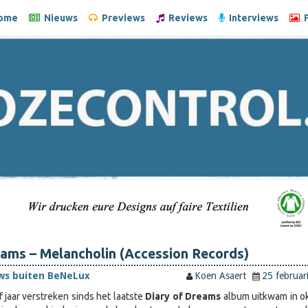
ome
Nieuws
Previews
Reviews
Interviews
F
ams – Melancholin (Accession Records)
ws buiten BeNeLux
Koen Asaert
25 februar
jf jaar verstreken sinds het laatste
Diary of Dreams
album uitkwam in o