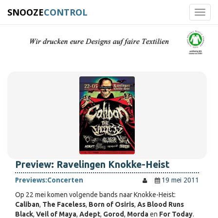
SNOOZE
CONTROL
Toggl
navig
Preview: Ravelingen Knokke-Heist
Previews:
Concerten
19 mei 2011
Op 22 mei komen volgende bands naar Knokke-Heist:
Caliban
,
The Faceless
,
Born of Osiris
,
As Blood Runs
Black
,
Veil of Maya
,
Adept
,
Gorod
,
Morda
en
For Today
.