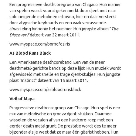
Een progressieve deathcoregroep van Chigaco. Hun manier
van spelen wordt vooral gekenmerkt door djent met naar
solo neigende melodieën erboven, hier en daar versterkt
door atypsiche keyboards en een vaak verrassende
afwisseling binnenin het nummer. Hun jongste album "
The
Discovery
"
dateert van 22 maart 2011.
www.myspace.com/bornofosiris
As Blood Runs Black
Een Amerikaanse deathcoreband. Een van de meer
deathmetal-gerichte bands op deze lijst. Hun muziek wordt
afgewisseld met snelle en trage djent-stukjes. Hun jongste
plaat "Instinct" dateert van 15 maart 2011.
www.myspace.com/asbloodrunsblack
Veil of Maya
Progressieve deathcoregroep van Chicago. Hun spel is een
mix van melodische en groovy djent-stukken. Daarmee
wisselen de vocalen af van een hardcore-roep met een
eerder death metalgrunt. De prestatie wordt des te meer
bijzonder als je weet dat ze maar één gitarist hebben. Hun