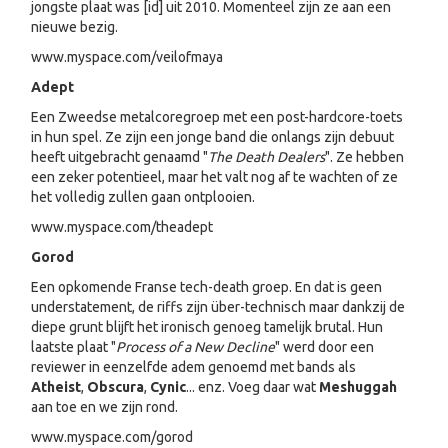
jongste plaat was [id] uit 2010. Momenteel zijn ze aan een
nieuwe bezig.
www.myspace.com/veilofmaya
Adept
Een Zweedse metalcoregroep met een post-hardcore-toets
in hun spel. Ze zijn een jonge band die onlangs zijn debuut
heeft uitgebracht genaamd "
The Death Dealers
". Ze hebben
een zeker potentieel, maar het valt nog af te wachten of ze
het volledig zullen gaan ontplooien.
www.myspace.com/theadept
Gorod
Een opkomende Franse tech-death groep. En dat is geen
understatement, de riffs zijn über-technisch maar dankzij de
diepe grunt blijft het ironisch genoeg tamelijk brutal. Hun
laatste plaat "
Process of a New Decline
" werd door een
reviewer in eenzelfde adem genoemd met bands als
Atheist
,
Obscura
,
Cynic
... enz. Voeg daar wat
Meshuggah
aan toe en we zijn rond.
www.myspace.com/gorod