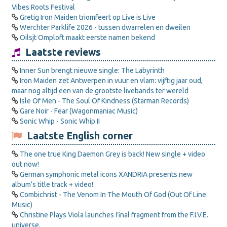
Vibes Roots Festival
Gretig Iron Maiden triomfeert op Live is Live
Werchter Parklife 2026 - tussen dwarrelen en dweilen
Oilsjt Omploft maakt eerste namen bekend
Laatste reviews
Inner Sun brengt nieuwe single: The Labyrinth
Iron Maiden zet Antwerpen in vuur en vlam: vijftig jaar oud,
maar nog altijd een van de grootste livebands ter wereld
Isle Of Men - The Soul Of Kindness (Starman Records)
Gare Noir - Fear (Wagonmaniac Music)
Sonic Whip - Sonic Whip II
Laatste English corner
The one true King Daemon Grey is back! New single + video
out now!
German symphonic metal icons XANDRIA presents new
album’s title track + video!
Combichrist - The Venom In The Mouth Of God (Out Of Line
Music)
Christine Plays Viola launches final fragment from the F.I.V.E.
universe.