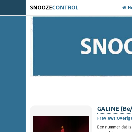
SNOOZE
CONTROL
H
GALINE (Be/N
Previews:
Overig
Een nummer dat is 