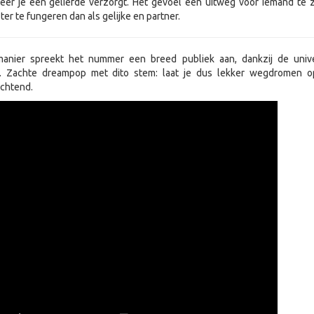
eer je een geliefde verzorgt. Het gevoel een uitweg voor iemand te z
er te fungeren dan als gelijke en partner.
manier spreekt het nummer een breed publiek aan, dankzij de univ
st. Zachte dreampop met dito stem: laat je dus lekker wegdromen 
ochtend.