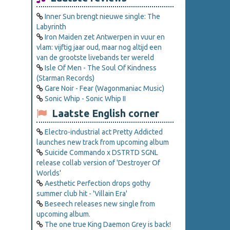
Inner Sun brengt nieuwe single: The
Labyrinth
Iron Maiden zet Antwerpen in vuur en
vlam: vijftig jaar oud, maar nog altijd een
van de grootste livebands ter wereld
Isle Of Men - The Soul Of Kindness
(Starman Records)
Gare Noir - Fear (Wagonmaniac Music)
Sonic Whip - Sonic Whip II
Laatste English corner
Electro-industrial act Pretty Addicted
launches new track from upcoming album
Suicide Commando x DSTRTD SGNL
release collab version of 'Destroyer Of
Worlds'
Aesthetic Perfection drops gothy
summer club hit - 'Villain Era'
Beseech releases new single from
upcoming album.
The one true King Daemon Grey is back!