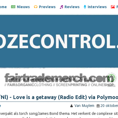
ome
Nieuws
Previews
Reviews
Interviews
F
l) - Love is a getaway (Radio Edit) via Polymo
e
Van Muylem
20 oktobe
verpakt als torch song/James Bond thema. Het verkent de complexe sit