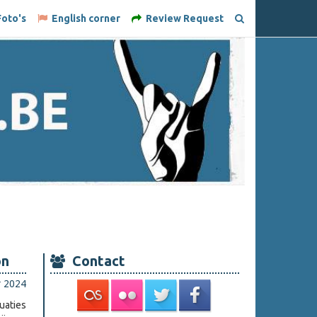
oto's
English corner
Review Request
on
Contact
r 2024
uaties