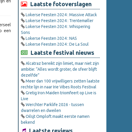
ijn en
Laatste fotoverslagen
Lokerse Feesten 2024 : Massive Attack
Lokerse Feesten 2024 : Trentemøller
erseel
Lokerse Feesten 2024 : Whispering
op een
Sons
Lokerse Feesten 2024 : NAS
Lokerse Feesten 2024 : De La Soul
Laatste festival nieuws
Alcatraz bereikt zijn limiet, maar niet zijn
ambitie: “Alles wordt groter, de sfeer blijft
dezelfde”
Meer dan 100 vrijwilligers zetten laatste
rechte lijn in naar Irie Vibes Roots Festival
Gretig Iron Maiden triomfeert op Live is
Live
Werchter Parklife 2026 - tussen
dwarrelen en dweilen
Oilsjt Omploft maakt eerste namen
bekend
Laatste reviews