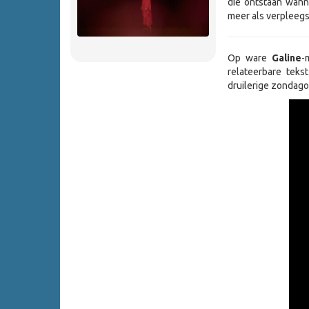
die ontstaan wann
meer als verpleegst
Op ware
Galine
-
relateerbare tek
druilerige zondag