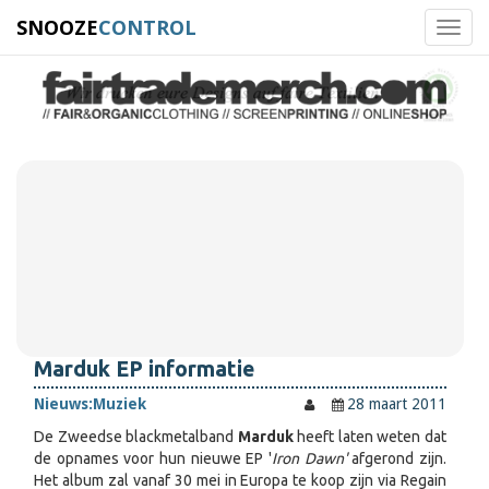
SNOOZE
CONTROL
Toggl
navig
Marduk EP informatie
Nieuws:
Muziek
28 maart 2011
De Zweedse blackmetalband
Marduk
heeft laten weten dat
de opnames voor hun nieuwe EP '
Iron Dawn'
afgerond zijn.
Het album zal vanaf 30 mei in Europa te koop zijn via Regain