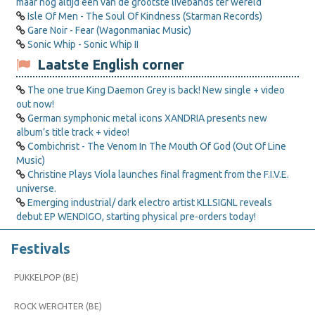
maar nog altijd een van de grootste livebands ter wereld
Isle Of Men - The Soul Of Kindness (Starman Records)
Gare Noir - Fear (Wagonmaniac Music)
Sonic Whip - Sonic Whip II
Laatste English corner
The one true King Daemon Grey is back! New single + video
out now!
German symphonic metal icons XANDRIA presents new
album’s title track + video!
Combichrist - The Venom In The Mouth Of God (Out Of Line
Music)
Christine Plays Viola launches final fragment from the F.I.V.E.
universe.
Emerging industrial/ dark electro artist KLLSIGNL reveals
debut EP WENDIGO, starting physical pre-orders today!
Festivals
PUKKELPOP (BE)
ROCK WERCHTER (BE)