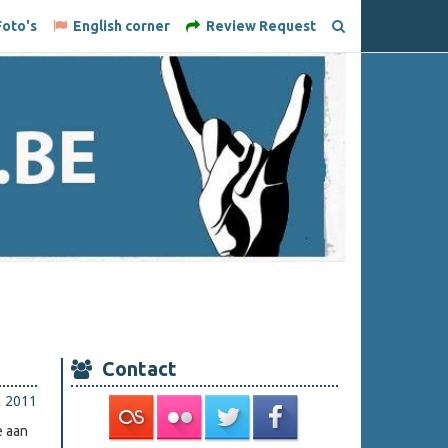
oto's
English corner
Review Request
Contact
l 2011
e aan