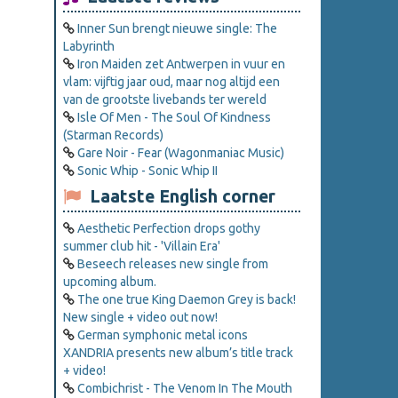
Inner Sun brengt nieuwe single: The
Labyrinth
Iron Maiden zet Antwerpen in vuur en
vlam: vijftig jaar oud, maar nog altijd een
van de grootste livebands ter wereld
Isle Of Men - The Soul Of Kindness
(Starman Records)
Gare Noir - Fear (Wagonmaniac Music)
Sonic Whip - Sonic Whip II
Laatste English corner
Aesthetic Perfection drops gothy
summer club hit - 'Villain Era'
Beseech releases new single from
upcoming album.
The one true King Daemon Grey is back!
New single + video out now!
German symphonic metal icons
XANDRIA presents new album’s title track
+ video!
Combichrist - The Venom In The Mouth