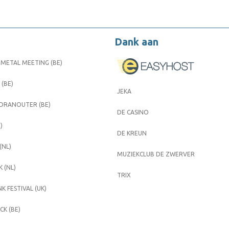
Dank aan
METAL MEETING (BE)
 (BE)
JEKA
 DRANOUTER (BE)
DE CASINO
)
DE KREUN
(NL)
MUZIEKCLUB DE ZWERVER
 (NL)
TRIX
K FESTIVAL (UK)
K (BE)