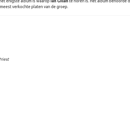
t het enigste album is waarop
Ian Gillan
te horen is. Het album behoorde 
 meest verkochte platen van de groep.
riest