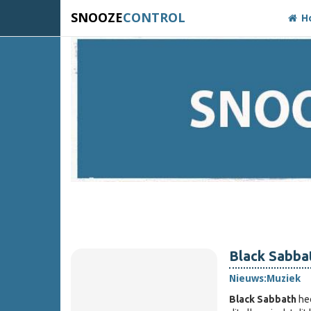
SNOOZE
CONTROL
H
Black Sabba
Nieuws:
Muziek
Black Sabbath
hee