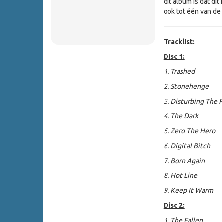
dit album is dat di
ook tot één van de
Tracklist:
Disc 1:
1. Trashed
2. Stonehenge
3. Disturbing The P
4. The Dark
5. Zero The Hero
6. Digital Bitch
7. Born Again
8. Hot Line
9. Keep It Warm
Disc 2:
1. The Fallen