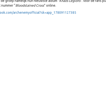
 de groep namelijk hun nieuwste album "
Khaos Legions
". Voor de fans pl
t nummer “
Bloodstained Cross
” online.
book.com/archenemyofficial?sk=app_178091127385