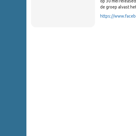
op 30 mei released
de groep alvast he
https://www.face