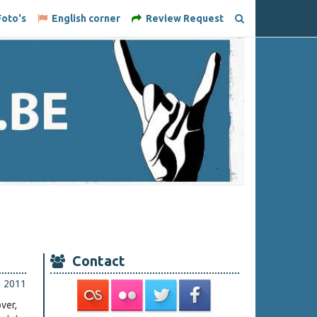
oto's
English corner
Review Request
Contact
i 2011
ver,