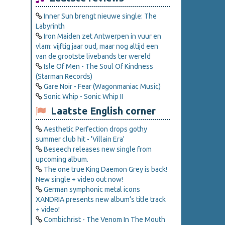
Inner Sun brengt nieuwe single: The
Labyrinth
Iron Maiden zet Antwerpen in vuur en
vlam: vijftig jaar oud, maar nog altijd een
van de grootste livebands ter wereld
Isle Of Men - The Soul Of Kindness
(Starman Records)
Gare Noir - Fear (Wagonmaniac Music)
Sonic Whip - Sonic Whip II
Laatste English corner
Aesthetic Perfection drops gothy
summer club hit - 'Villain Era'
Beseech releases new single from
upcoming album.
The one true King Daemon Grey is back!
New single + video out now!
German symphonic metal icons
XANDRIA presents new album’s title track
+ video!
Combichrist - The Venom In The Mouth