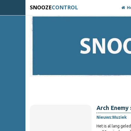
SNOOZE
CONTROL
H
Arch Enemy 
Nieuws:
Muziek
Het is al lang gele