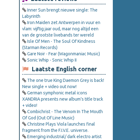
Inner Sun brengt nieuwe single: The
Labyrinth
Iron Maiden zet Antwerpen in vuur en
vlam: vijftig jaar oud, maar nog altijd een
van de grootste livebands ter wereld
Isle Of Men - The Soul Of Kindness
(Starman Records)
Gare Noir - Fear (Wagonmaniac Music)
Sonic Whip - Sonic Whip II
Laatste English corner
The one true King Daemon Grey is back!
New single + video out now!
German symphonic metal icons
XANDRIA presents new album’s title track
+ video!
Combichrist - The Venom In The Mouth
Of God (Out Of Line Music)
Christine Plays Viola launches final
fragment from the F.I.V.E. universe.
Emerging industrial/ dark electro artist