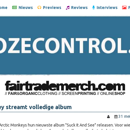
ome
Nieuws
Previews
Reviews
Interviews
F
ey streamt volledige album
31 me
 Arctic Monkeys hun nieuwste album "Suck It And See" releasen. Voor wi