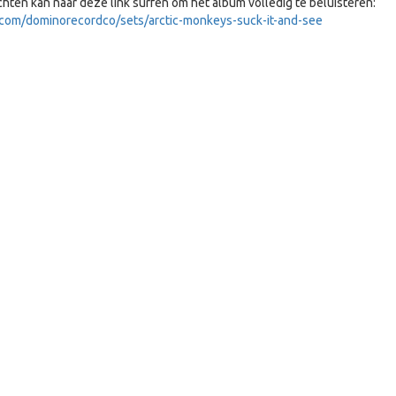
chten kan naar deze link surfen om het album volledig te beluisteren:
.com/dominorecordco/sets/arctic-monkeys-suck-it-and-see