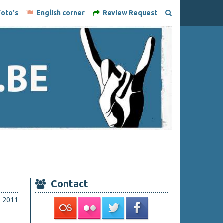
oto's
English corner
Review Request
Contact
i 2011
e