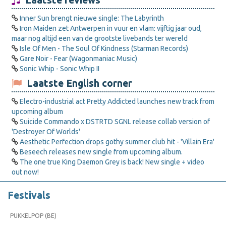
Laatste reviews
Inner Sun brengt nieuwe single: The Labyrinth
Iron Maiden zet Antwerpen in vuur en vlam: vijftig jaar oud,
maar nog altijd een van de grootste livebands ter wereld
Isle Of Men - The Soul Of Kindness (Starman Records)
Gare Noir - Fear (Wagonmaniac Music)
Sonic Whip - Sonic Whip II
Laatste English corner
Electro-industrial act Pretty Addicted launches new track from
upcoming album
Suicide Commando x DSTRTD SGNL release collab version of
'Destroyer Of Worlds'
Aesthetic Perfection drops gothy summer club hit - 'Villain Era'
Beseech releases new single from upcoming album.
The one true King Daemon Grey is back! New single + video
out now!
Festivals
PUKKELPOP (BE)