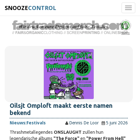
SNOOZE
CONTROL
Toggl
navig
Oilsjt Omploft maakt eerste namen
bekend
Nieuws:
Festivals
Dennis De Loor
5 juni 2026
Thrashmetallegendes
ONSLAUGHT
zullen hun
legendarische albums
"The Force"
en
"Power From Hell"