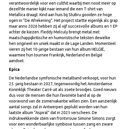
verantwoordelijk voor een culthit waarbij men nooit meer op
dezelfde manier kijkt naar iemand die een T-shirt van
Metallica draagt. Kind aan huis bij StuBru gooiden ze hoge
ogen in “De Afrekening”. Het project startte eigenlijk als grap
maar anno 2026 hebben zij al vijf succesvolle albums en 1 EP
achter de kiezen. Fleddy Melculy brengt metal met
maatschappijkritische en humoristische teksten dewelke
hen origineel en uniek maakt in de Lage Landen. Momenteel
vieren zij het 10-jarige bestaan van hun album HELGIË,
waarmee hun tournee Frankrijk, Nederland en België
aandoet.
Epica
De Nederlandse symfonische metalband verkoopt, voor hun
25 -jarig bestaan in 2027, tegenwoordig het Amsterdamse
Koninklijk Theater Carré uit als zoete broodjes. Goed nieuws
dus voor de mensen die hun favoriete band al op de
vooravond van de zomervakantie willen zien. Een aanzienlijk
aantal songs zal in Antwerpen geplukt worden van hun
laatste album “Aspiral” dat in 2025 verscheen. De
indrukwekkende stem van frontvrouw Simone Simons zorgt
voor een wonderbaarlijke symbiose tussen zang en zware