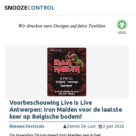
SNOOZE
CONTROL
Voorbeschouwing Live is Live
Antwerpen: Iron Maiden voor de laatste
keer op Belgische bodem?
Nieuws:
Festivals
Dennis De Loor
3 juni 2026
Op maandag 29 juni meert Iron Maiden aan in het