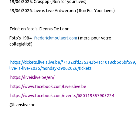
19/06/2025: Graspop ( Run for your lives)
29/06/2026: Live is Live Antwerpen ( Run For Your Lives)
Tekst en foto’s: Dennis De Loor
Foto’s 1984:
frederickmoulaert.com
( merci pour votre
collegialité!)
https://tickets.liveislive.be/f7132cfd235342b4ac10a8cb6d5bf599/
live-is-live-2026/monday-29062026/tickets
https://liveislive.be/en/
https://www.facebook.com/Liveislive.be
https://www.facebook.com/events/680119557903224
@liveislive.be