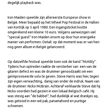
degelijk playback was.
Iron Maiden speelde zijn allereerste Europese show in
België. Meer bepaald op het Wheel Pop Festival in de Hallen
van Kortrijk op 5 april 1980. Een ingangsticket kostte
omgerekend een kleine 10 euro. Volgens aanwezigen viel
“special guest” Iron Maiden enorm op door hun energieke
manier van performen. Detail: op dat moment was er van hen
nog geen album in België gelanceerd.
Op datzelfde festival speelde toen ook de band “McKitty”.
Tijdens hun optreden raakte de versterker van een van de
gitaren defect en was de drummer genoodzaakt om een
geïmproviseerde solo te geven. Steve Harris was hier, tegen
zijn eigen verwachting, danig van onder de indruk. Naam van
de drummer: Nicko McBrain. Achteraf verklaarde Steve dat hij
Nicko voordien had gezien in een lokaal Belgisch café. Hij
was stevig aan “de babbel”, had duidelijk al wat drankjes op,
was getooid in een wit pak, panamahoed en puntige
schoenen.