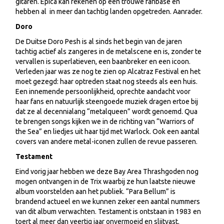
gitaren. Epica kan rekenen op een trouwe fanbase en
hebben al in meer dan tachtig landen opgetreden. Aanrader.
Doro
De Duitse Doro Pesh is al sinds het begin van de jaren
tachtig actief als zangeres in de metalscene en is, zonder te
vervallen is superlatieven, een baanbreker en een icoon.
Verleden jaar was ze nog te zien op Alcatraz Festival en het
moet gezegd: haar optreden staat nog steeds als een huis.
Een innemende persoonlijkheid, oprechte aandacht voor
haar fans en natuurlijk steengoede muziek dragen ertoe bij
dat ze al decennialang “metalqueen” wordt genoemd. Qua
te brengen songs kijken we in de richting van “Warriors of
the Sea” en liedjes uit haar tijd met Warlock. Ook een aantal
covers van andere metal-iconen zullen de revue passeren.
Testament
Eind vorig jaar hebben we deze Bay Area Thrashgoden nog
mogen ontvangen in de Trix waarbij ze hun laatste nieuwe
album voorstelden aan het publiek. “Para Bellum” is
brandend actueel en we kunnen zeker een aantal nummers
van dit album verwachten. Testament is ontstaan in 1983 en
toert al meer dan veertig jaar onvermoeid en slijtvast.