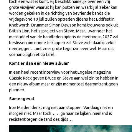
toch een wissel komt. Hij beschikt namelijk over een vrij
grote visvijver waaruit hij kan putten en waarbij al zeker kan
worden gekeken in de richting van bevriende bands die
vrijdagavond 10 juli zullen optreden tijdens het Eddfest in
Knebworth. Drummer Simon Dawson komt trouwens ook uit
British Lion, het zijproject van Steve. Maar…wanneer het
merendeel van de bandleden tijdens de meeting in 2027 zal
beslissen om ermee te kappen zal Steve zich daarbij zeker
neerleggen…met zeer grote tegenzin evenwel. Maar dat
scenario ligt niet op tafel.
Komt er dan een nieuw album?
In een heel recent interview voor het Engelse magazine
Classic Rock geven Bruce en Steve aan wel zin te hebben in
een nieuw album maar er zijn momenteel daaromtrent geen
plannen.
Samengevat
Iron Maiden denkt nog niet aan stoppen. Vandaag niet en
morgen niet. Maar toch…… ga naar ze kijken, niemand is
resistent tegen de tand des tijds….