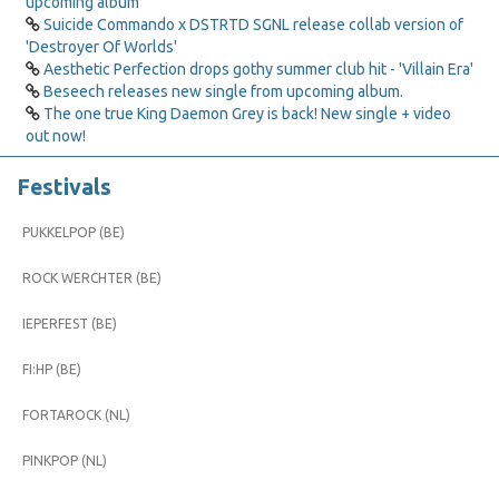
upcoming album
Suicide Commando x DSTRTD SGNL release collab version of
'Destroyer Of Worlds'
Aesthetic Perfection drops gothy summer club hit - 'Villain Era'
Beseech releases new single from upcoming album.
The one true King Daemon Grey is back! New single + video
out now!
Festivals
PUKKELPOP (BE)
ROCK WERCHTER (BE)
IEPERFEST (BE)
FI:HP (BE)
FORTAROCK (NL)
PINKPOP (NL)