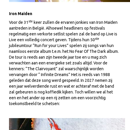
Iron Maiden
ste
Voor de 31
keer zullen de ervaren jonkies van Iron Maiden
aantreden in België. Alhoewel headliners op festivals
regelmatig een verkorte setlist spelen zal de band op Live is
ste
Live een volledig concert geven. Tijdens hun 50
jubileumtour “Run for your Lives” spelen zij songs van hun
naamloos eerste album t.e.m. het No Fear Of The Dark album.
De tour is reeds aan zijn tweede jaar toe en u mag zich
verwachten aan een energieke set zoals altijd. Voor de
kenners: “The Clairvoyant” zal waarschijnlijk worden
vervangen door “ Infinite Dreams” Het is reeds van 1988
geleden dat deze song werd gespeeld. In 2027 nemen zij
een jaar welverdiende rust en wat er achteraf met de band
zal gebeuren is nog koffiedik kijken. Toch willen we al het
een en het ander op een rij zetten om een voorzichtig
toekomstbeeld te schetsen: