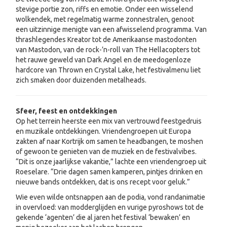
stevige portie zon, riffs en emotie. Onder een wisselend
wolkendek, met regelmatig warme zonnestralen, genoot
een uitzinnige menigte van een afwisselend programma. Van
thrashlegendes Kreator tot de Amerikaanse mastodonten
van Mastodon, van de rock-’n-roll van The Hellacopters tot
het rauwe geweld van Dark Angel en de meedogenloze
hardcore van Thrown en Crystal Lake, het festivalmenu liet
zich smaken door duizenden metalheads.
Sfeer, feest en ontdekkingen
Op het terrein heerste een mix van vertrouwd feestgedruis
en muzikale ontdekkingen. Vriendengroepen uit Europa
zakten af naar Kortrijk om samen te headbangen, te moshen
of gewoon te genieten van de muziek en de festivalvibes.
“Dit is onze jaarlijkse vakantie,” lachte een vriendengroep uit
Roeselare. “Drie dagen samen kamperen, pintjes drinken en
nieuwe bands ontdekken, dat is ons recept voor geluk.”
Wie even wilde ontsnappen aan de podia, vond randanimatie
in overvloed: van modderglijden en vurige pyroshows tot de
gekende ‘agenten’ die al jaren het festival ‘bewaken’ en