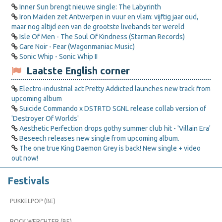
Inner Sun brengt nieuwe single: The Labyrinth
Iron Maiden zet Antwerpen in vuur en vlam: vijftig jaar oud,
maar nog altijd een van de grootste livebands ter wereld
Isle Of Men - The Soul Of Kindness (Starman Records)
Gare Noir - Fear (Wagonmaniac Music)
Sonic Whip - Sonic Whip II
Laatste English corner
Electro-industrial act Pretty Addicted launches new track from
upcoming album
Suicide Commando x DSTRTD SGNL release collab version of
'Destroyer Of Worlds'
Aesthetic Perfection drops gothy summer club hit - 'Villain Era'
Beseech releases new single from upcoming album.
The one true King Daemon Grey is back! New single + video
out now!
Festivals
PUKKELPOP (BE)
ROCK WERCHTER (BE)