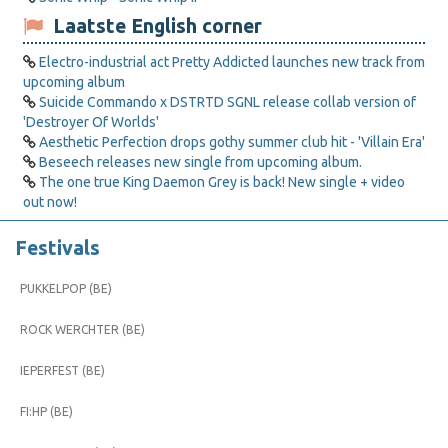
Laatste English corner
Electro-industrial act Pretty Addicted launches new track from
upcoming album
Suicide Commando x DSTRTD SGNL release collab version of
'Destroyer Of Worlds'
Aesthetic Perfection drops gothy summer club hit - 'Villain Era'
Beseech releases new single from upcoming album.
The one true King Daemon Grey is back! New single + video
out now!
Festivals
PUKKELPOP (BE)
ROCK WERCHTER (BE)
IEPERFEST (BE)
FI:HP (BE)