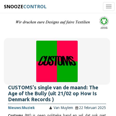
SNOOZE
CONTROL
Tog
navi
CUSTOMS's single van de maand: The
Age of the Bully (uit 21/02 op How Is
Denmark Records )
Nieuws:
Muziek
Van Muylem
22 februari 2025
Customs
(BE) is geen politieke band en wil dat ook niet