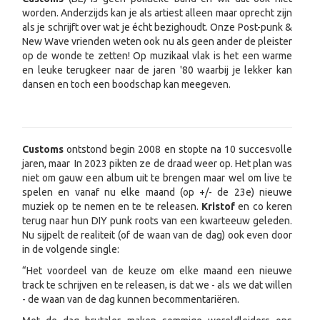
worden. Anderzijds kan je als artiest alleen maar oprecht zijn
als je schrijft over wat je écht bezighoudt. Onze Post-punk &
New Wave vrienden weten ook nu als geen ander de pleister
op de wonde te zetten! Op muzikaal vlak is het een warme
en leuke terugkeer naar de jaren '80 waarbij je lekker kan
dansen en toch een boodschap kan meegeven.
Customs
ontstond begin 2008 en stopte na 10 succesvolle
jaren, maar In 2023 pikten ze de draad weer op. Het plan was
niet om gauw een album uit te brengen maar wel om live te
spelen en vanaf nu elke maand (op +/- de 23e) nieuwe
muziek op te nemen en te te releasen.
Kristof
en co keren
terug naar hun DIY punk roots van een kwarteeuw geleden.
Nu sijpelt de realiteit (of de waan van de dag) ook even door
in de volgende single:
“Het voordeel van de keuze om elke maand een nieuwe
track te schrijven en te releasen, is dat we - als we dat willen
- de waan van de dag kunnen becommentariëren.