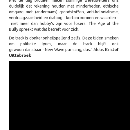
Met de dag brutaler, maken sommige wereldleiders ons
duidelijk dat rekening houden met minderheden, ethische
omgang met (andermans) grondstoffen, anti-kolonialisme,
verdraagzaamheid en dialoog - kortom normen en waarden -
niet meer dan hobby's zijn voor losers. The Age of the
Bully spreekt wat dat betreft voor zich.
De track is donker,onheilspellend zelfs. Deze tijden smeken
om politieke lyrics, maar de track blijft ook
gewoon dansbaar - New Wave pur sang, dus.” Aldus
Kristof
Uittebroek