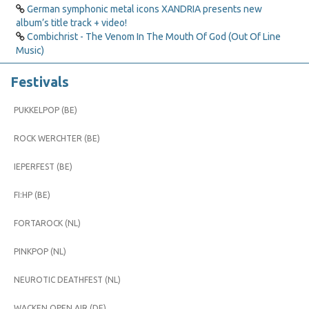
German symphonic metal icons XANDRIA presents new
album’s title track + video!
Combichrist - The Venom In The Mouth Of God (Out Of Line
Music)
Festivals
PUKKELPOP (BE)
ROCK WERCHTER (BE)
IEPERFEST (BE)
FI:HP (BE)
FORTAROCK (NL)
PINKPOP (NL)
NEUROTIC DEATHFEST (NL)
WACKEN OPEN AIR (DE)