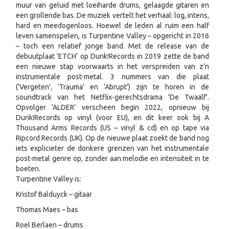
muur van geluid met loeiharde drums, gelaagde gitaren en
een grollende bas. De muziek vertelt het verhaal: log, intens,
hard en meedogenloos. Hoewel de leden al ruim een half
leven samenspelen, is Turpentine Valley – opgericht in 2016
– toch een relatief jonge band. Met de release van de
debuutplaat ‘ETCH’ op Dunk!Records in 2019 zette de band
een nieuwe stap voorwaarts in het verspreiden van z’n
instrumentale post-metal. 3 nummers van die plaat
(‘Vergeten’, ‘Trauma’ en ‘Abrupt’) zijn te horen in de
soundtrack van het Netflix-gerechtsdrama 'De Twaalf'.
Opvolger ‘ALDER’ verscheen begin 2022, opnieuw bij
Dunk!Records op vinyl (voor EU), en dit keer ook bij A
Thousand Arms Records (US – vinyl & cd) en op tape via
Ripcord Records (UK). Op de nieuwe plaat zoekt de band nog
iets explicieter de donkere grenzen van het instrumentale
post-metal genre op, zonder aan melodie en intensiteit in te
boeten.
Turpentine Valley is:
Kristof Balduyck – gitaar
Thomas Maes – bas
Roel Berlaen – drums