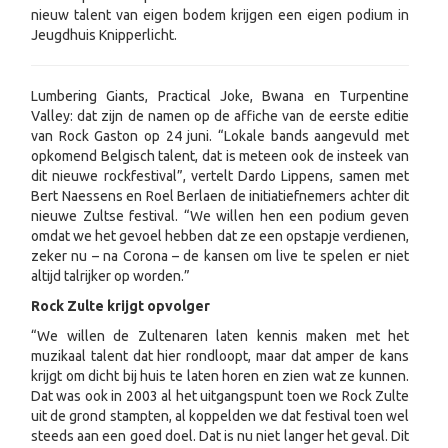
nieuw talent van eigen bodem krijgen een eigen podium in
Jeugdhuis Knipperlicht.
Lumbering Giants, Practical Joke, Bwana en Turpentine
Valley: dat zijn de namen op de affiche van de eerste editie
van Rock Gaston op 24 juni. “Lokale bands aangevuld met
opkomend Belgisch talent, dat is meteen ook de insteek van
dit nieuwe rockfestival”, vertelt Dardo Lippens, samen met
Bert Naessens en Roel Berlaen de initiatiefnemers achter dit
nieuwe Zultse festival. “We willen hen een podium geven
omdat we het gevoel hebben dat ze een opstapje verdienen,
zeker nu – na Corona – de kansen om live te spelen er niet
altijd talrijker op worden.”
Rock Zulte krijgt opvolger
“We willen de Zultenaren laten kennis maken met het
muzikaal talent dat hier rondloopt, maar dat amper de kans
krijgt om dicht bij huis te laten horen en zien wat ze kunnen.
Dat was ook in 2003 al het uitgangspunt toen we Rock Zulte
uit de grond stampten, al koppelden we dat festival toen wel
steeds aan een goed doel. Dat is nu niet langer het geval. Dit