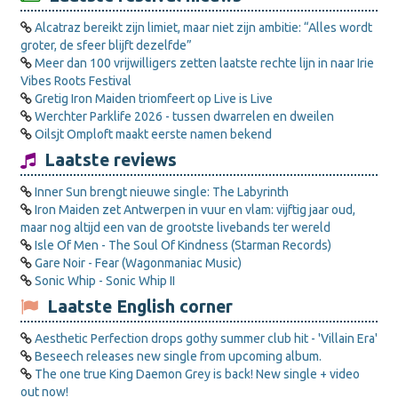
Alcatraz bereikt zijn limiet, maar niet zijn ambitie: “Alles wordt
groter, de sfeer blijft dezelfde”
Meer dan 100 vrijwilligers zetten laatste rechte lijn in naar Irie
Vibes Roots Festival
Gretig Iron Maiden triomfeert op Live is Live
Werchter Parklife 2026 - tussen dwarrelen en dweilen
Oilsjt Omploft maakt eerste namen bekend
Laatste reviews
Inner Sun brengt nieuwe single: The Labyrinth
Iron Maiden zet Antwerpen in vuur en vlam: vijftig jaar oud,
maar nog altijd een van de grootste livebands ter wereld
Isle Of Men - The Soul Of Kindness (Starman Records)
Gare Noir - Fear (Wagonmaniac Music)
Sonic Whip - Sonic Whip II
Laatste English corner
Aesthetic Perfection drops gothy summer club hit - 'Villain Era'
Beseech releases new single from upcoming album.
The one true King Daemon Grey is back! New single + video
out now!