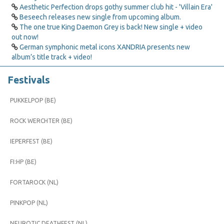
Aesthetic Perfection drops gothy summer club hit - 'Villain Era'
Beseech releases new single from upcoming album.
The one true King Daemon Grey is back! New single + video
out now!
German symphonic metal icons XANDRIA presents new
album’s title track + video!
Festivals
PUKKELPOP (BE)
ROCK WERCHTER (BE)
IEPERFEST (BE)
FI:HP (BE)
FORTAROCK (NL)
PINKPOP (NL)
NEUROTIC DEATHFEST (NL)