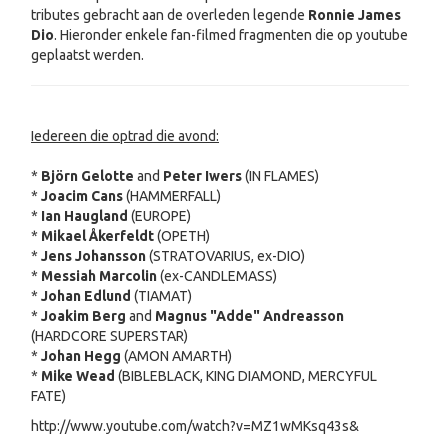
tributes gebracht aan de overleden legende
Ronnie James
Dio
. Hieronder enkele fan-filmed fragmenten die op youtube
geplaatst werden.
Iedereen die optrad die avond:
*
Björn Gelotte
and
Peter Iwers
(IN FLAMES)
*
Joacim Cans
(HAMMERFALL)
*
Ian Haugland
(EUROPE)
*
Mikael Åkerfeldt
(OPETH)
*
Jens Johansson
(STRATOVARIUS, ex-DIO)
*
Messiah Marcolin
(ex-CANDLEMASS)
*
Johan Edlund
(TIAMAT)
*
Joakim Berg
and
Magnus "Adde" Andreasson
(HARDCORE SUPERSTAR)
*
Johan Hegg
(AMON AMARTH)
*
Mike Wead
(BIBLEBLACK, KING DIAMOND, MERCYFUL
FATE)
http://www.youtube.com/watch?v=MZ1wMKsq43s&