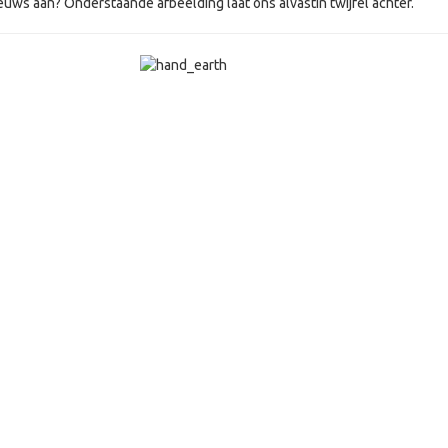
euws aan? Onderstaande afbeelding laat ons alvastin twijfel achter.