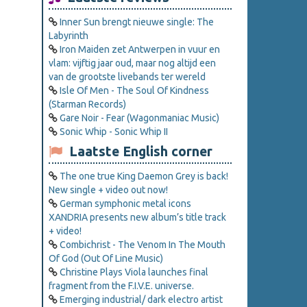
Inner Sun brengt nieuwe single: The
Labyrinth
Iron Maiden zet Antwerpen in vuur en
vlam: vijftig jaar oud, maar nog altijd een
van de grootste livebands ter wereld
Isle Of Men - The Soul Of Kindness
(Starman Records)
Gare Noir - Fear (Wagonmaniac Music)
Sonic Whip - Sonic Whip II
Laatste English corner
The one true King Daemon Grey is back!
New single + video out now!
German symphonic metal icons
XANDRIA presents new album’s title track
+ video!
Combichrist - The Venom In The Mouth
Of God (Out Of Line Music)
Christine Plays Viola launches final
fragment from the F.I.V.E. universe.
Emerging industrial/ dark electro artist