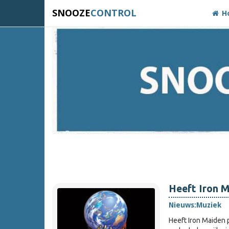
SNOOZE
CONTROL
H
Heeft Iron M
Nieuws:
Muziek
Heeft Iron Maiden