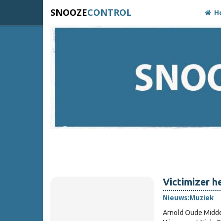
SNOOZE
CONTROL
H
Victimizer h
Nieuws:
Muziek
Arnold Oude Midde