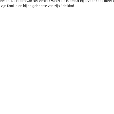
Feekes. De reden van het vertrek van Niels is omdat hij ervoor koos meer t
zijn familie en bij de geboorte van zijn 2de kind.