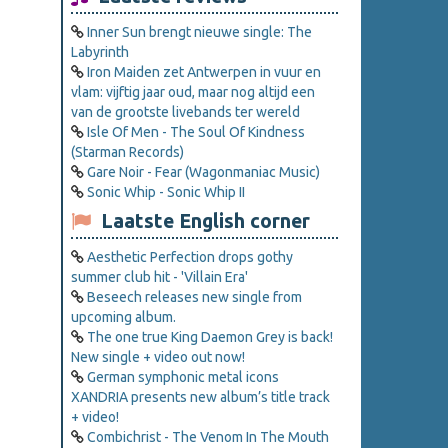
Inner Sun brengt nieuwe single: The
Labyrinth
Iron Maiden zet Antwerpen in vuur en
vlam: vijftig jaar oud, maar nog altijd een
van de grootste livebands ter wereld
Isle Of Men - The Soul Of Kindness
(Starman Records)
Gare Noir - Fear (Wagonmaniac Music)
Sonic Whip - Sonic Whip II
Laatste English corner
Aesthetic Perfection drops gothy
summer club hit - 'Villain Era'
Beseech releases new single from
upcoming album.
The one true King Daemon Grey is back!
New single + video out now!
German symphonic metal icons
XANDRIA presents new album’s title track
+ video!
Combichrist - The Venom In The Mouth