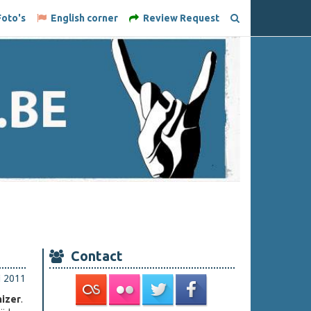
oto's
English corner
Review Request
Contact
i 2011
mizer
.