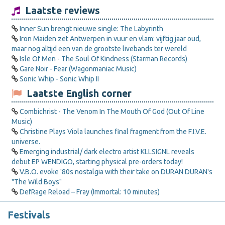
Laatste reviews
Inner Sun brengt nieuwe single: The Labyrinth
Iron Maiden zet Antwerpen in vuur en vlam: vijftig jaar oud,
maar nog altijd een van de grootste livebands ter wereld
Isle Of Men - The Soul Of Kindness (Starman Records)
Gare Noir - Fear (Wagonmaniac Music)
Sonic Whip - Sonic Whip II
Laatste English corner
Combichrist - The Venom In The Mouth Of God (Out Of Line
Music)
Christine Plays Viola launches final fragment from the F.I.V.E.
universe.
Emerging industrial/ dark electro artist KLLSIGNL reveals
debut EP WENDIGO, starting physical pre-orders today!
V.B.O. evoke '80s nostalgia with their take on DURAN DURAN's
"The Wild Boys"
DefRage Reload – Fray (Immortal: 10 minutes)
Festivals