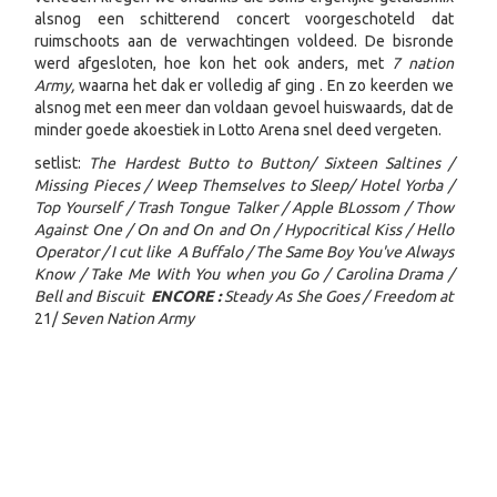
alsnog een schitterend concert voorgeschoteld dat
ruimschoots aan de verwachtingen voldeed. De bisronde
werd afgesloten, hoe kon het ook anders, met
7 nation
Army,
waarna het dak er volledig af ging
. En zo keerden we
alsnog met een meer dan voldaan gevoel huiswaards, dat de
minder goede akoestiek in Lotto Arena snel deed vergeten.
setlist:
The Hardest Butto to Button/ Sixteen Saltines /
Missing Pieces / Weep Themselves to Sleep/ Hotel Yorba /
Top Yourself / Trash Tongue Talker / Apple BLossom / Thow
Against One / On and On and On / Hypocritical Kiss / Hello
Operator / I cut like A Buffalo / The Same Boy You've Always
Know / Take Me With You when you Go / Carolina Drama /
Bell and Biscuit
ENCORE :
Steady As She Goes / Freedom at
21/
Seven Nation Army