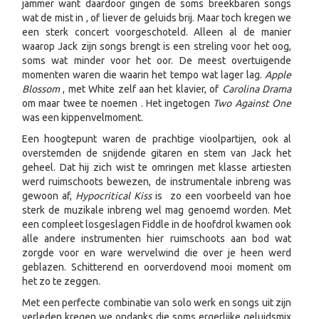
jammer want daardoor gingen de soms breekbaren songs
wat de mist in , of liever de geluids brij. Maar toch kregen we
een sterk concert voorgeschoteld. Alleen al de manier
waarop Jack zijn songs brengt is een streling voor het oog,
soms wat minder voor het oor. De meest overtuigende
momenten waren die waarin het tempo wat lager lag.
Apple
Blossom
, met White zelf aan het klavier, of
Carolina Drama
om maar twee te noemen . Het ingetogen
Two Against One
was een kippenvelmoment.
Een hoogtepunt waren de prachtige vioolpartijen, ook al
overstemden de snijdende gitaren en stem van Jack het
geheel. Dat hij zich wist te omringen met klasse artiesten
werd ruimschoots bewezen, de instrumentale inbreng was
gewoon af,
Hypocritical Kiss
is zo een voorbeeld van hoe
sterk de muzikale inbreng wel mag genoemd worden. Met
een compleet losgeslagen Fiddle in de hoofdrol kwamen ook
alle andere instrumenten hier ruimschoots aan bod wat
zorgde voor en ware wervelwind die over je heen werd
geblazen. Schitterend en oorverdovend mooi moment om
het zo te zeggen.
Met een perfecte combinatie van solo werk en songs uit zijn
verleden kregen we ondanks die soms ergerlijke geluidsmix