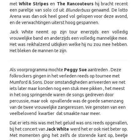
met
White Stripes
en
The Rancouteurs
hij bracht recent
een pareltje van solo cd uit
Blunderbuss
genaamd. De lotto
Arena was dan ook heel goed vol gelopen voor deze avond,
en de verwachtingen uiterst hoog gespannen.
Jack White neemt op zijn tour enerzijds een volledig
vrouwelijke band en anderzijds een volledig mannelijke mee.
Het was reikhalzend uitkijken welke hij nu zou mee hebben.
Het bleken de mannen te zijn.
Als voorprogramma mochte
Peggy Sue
aantreden . Deze
folkrockers gingen in het verleden reeds op tournee met
Mumford & Sons. Door omstandigheden arriveerden we net
iets later maar konden nog een stuk mee pikken , het meest
in het oog springende waren de songs gedreven door
percussie, maar ook opvallende was de goede samenzang
van de twee vrouwelijke zangeressen. We genoten van een
veelbelovend kwartier dat smaakte naar meer.
Dat er iets mis was met het geluid was ons reeds opgevallen,
bij het concert van
Jack White
werd het er ook niet beter op.
Met momenten ging het zelfs de storende kant op, beetje