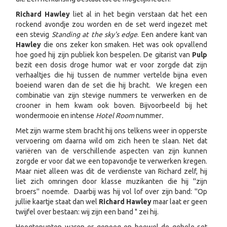
Richard Hawley
liet al in het begin verstaan dat het een
rockend avondje zou worden en de set werd ingezet met
een stevig
Standing at the sky's edge
. Een andere kant van
Hawley
die ons zeker kon smaken. Het was ook opvallend
hoe goed hij zijn publiek kon bespelen. De gitarist van
Pulp
bezit een dosis droge humor wat er voor zorgde dat zijn
verhaaltjes die hij tussen de nummer vertelde bijna even
boeiend waren dan de set die hij bracht. We kregen een
combinatie van zijn stevige nummers te verwerken en de
crooner in hem kwam ook boven. Bijvoorbeeld bij het
wondermooie en intense
Hotel Room
nummer
.
Met zijn warme stem bracht hij ons telkens weer in opperste
vervoering om daarna wild om zich heen te slaan. Net dat
variëren van de verschillende aspecten van zijn kunnen
zorgde er voor dat we een topavondje te verwerken kregen.
Maar niet alleen was dit de verdienste van Richard zelf, hij
liet zich omringen door klasse muzikanten die hij ''zijn
broers'' noemde. Daarbij was hij vol lof over zijn band: ''Op
jullie kaartje staat dan wel
Richard Hawley
maar laat er geen
twijfel over bestaan: wij zijn een band " zei hij.