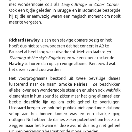
met wondermooie cd's als
Lady's Bridge of Coles Corner
.
Ook een tijdje geleden in Brugge en in Botanique bezorgde
hij zij die er aanwezig waren een magisch moment om nooit
meer te vergeten.
Richard Hawley
is aan een stevige opmars bezig en het
hoeft dus niet te verwonderen dat het concert in AB te
Brussel al heel lang was uitverkocht. Met zijn laatste
cd
Standing at the sky's Edge
kregen we een meer rockende
Hawley
te horen dan op zijn vorige albums. Benieuwd wat
het deze avond zou worden.
Het voorprogramma bestond uit twee bevallige dames
luisterend naar de naam
Smoke Fairies
. Ze beschikken
allebei over een wondermooie stem en er leken ook wat folk
elementen in hun sound te zitten maar het ging allemaal een
beetje dezelfde lijn op om echt geheel te overtuigen.
Uiteraard kregen ze ook het publiek niet goed mee dat nog
volop aan het binnen komen was en een drankje ging
nuttigen. Nu hebben de dames zeker potentieel om het zo te
zeggen maar het kwam er deze avond dus nog niet geheel
uit. Een herkansing bestaat tot de mogelijkheden.