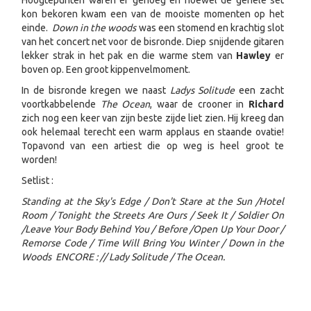
Hoogtepunten waren er genoeg en hoewel de gehele set
kon bekoren kwam een van de mooiste momenten op het
einde.
Down in the woods
was een stomend en krachtig slot
van het concert net voor de bisronde. Diep snijdende gitaren
lekker strak in het pak en die warme stem van
Hawley
er
boven op. Een groot kippenvelmoment.
In de bisronde kregen we naast
Ladys Solitude
een zacht
voortkabbelende
The Ocean
, waar de crooner in
Richard
zich nog een keer van zijn beste zijde liet zien. Hij kreeg dan
ook helemaal terecht een warm applaus en staande ovatie!
Topavond van een artiest die op weg is heel groot te
worden!
Setlist :
Standing at the Sky's Edge / Don't Stare at the Sun /Hotel
Room / Tonight the Streets Are Ours / Seek It / Soldier On
/Leave Your Body Behind You / Before /Open Up Your Door /
Remorse Code / Time Will Bring You Winter / Down in the
Woods ENCORE : // Lady Solitude / The Ocean.