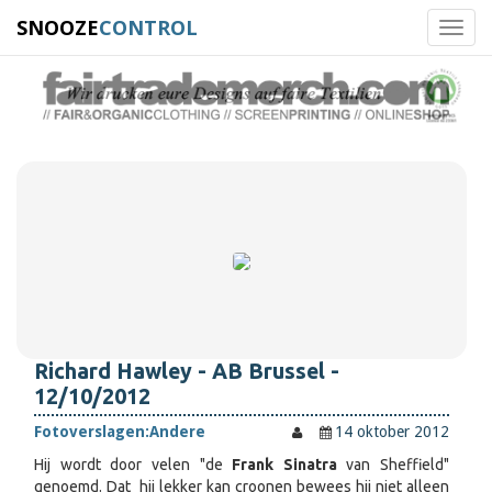
SNOOZE
CONTROL
Toggl
navig
Richard Hawley - AB Brussel -
12/10/2012
Fotoverslagen:
Andere
14 oktober 2012
Hij wordt door velen "de
Frank Sinatra
van Sheffield"
genoemd. Dat hij lekker kan croonen bewees hij niet alleen