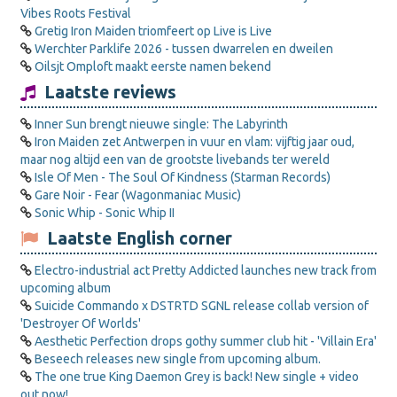
Vibes Roots Festival
Gretig Iron Maiden triomfeert op Live is Live
Werchter Parklife 2026 - tussen dwarrelen en dweilen
Oilsjt Omploft maakt eerste namen bekend
Laatste reviews
Inner Sun brengt nieuwe single: The Labyrinth
Iron Maiden zet Antwerpen in vuur en vlam: vijftig jaar oud,
maar nog altijd een van de grootste livebands ter wereld
Isle Of Men - The Soul Of Kindness (Starman Records)
Gare Noir - Fear (Wagonmaniac Music)
Sonic Whip - Sonic Whip II
Laatste English corner
Electro-industrial act Pretty Addicted launches new track from
upcoming album
Suicide Commando x DSTRTD SGNL release collab version of
'Destroyer Of Worlds'
Aesthetic Perfection drops gothy summer club hit - 'Villain Era'
Beseech releases new single from upcoming album.
The one true King Daemon Grey is back! New single + video
out now!