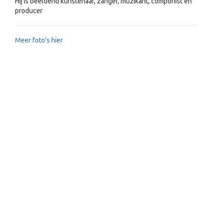
Hij is beeldend kunstenaar, zanger, muzikant, componist en
producer
Meer foto's hier