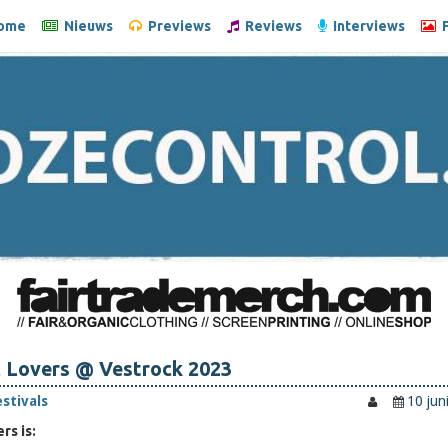
ome
Nieuws
Previews
Reviews
Interviews
F
c Lovers @ Vestrock 2023
estivals
10 jun
rs is: