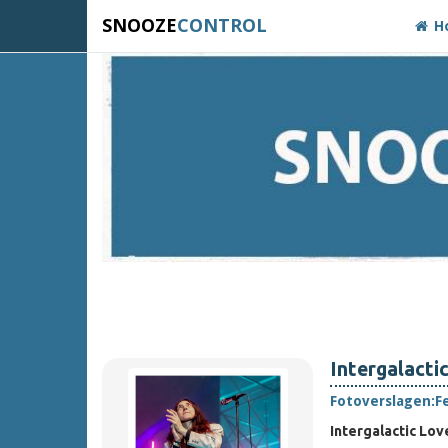
SNOOZE
CONTROL
H
Intergalacti
Fotoverslagen:
F
Intergalactic Love