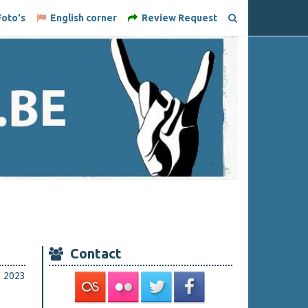
oto's
English corner
Review Request
Contact
i 2023