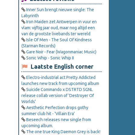
Inner Sun brengt nieuwe single: The
Labyrinth
Iron Maiden zet Antwerpen in vuur en
vlam: vijftig jaar oud, maar nog altijd een
van de grootste livebands ter wereld
Isle Of Men - The Soul Of Kindness
(Starman Records)
Gare Noir - Fear (Wagonmaniac Music)
Sonic Whip - Sonic Whip II
Laatste English corner
Electro-industrial act Pretty Addicted
launches new track from upcoming album
Suicide Commando x DSTRTD SGNL
release collab version of 'Destroyer Of
Worlds'
Aesthetic Perfection drops gothy
summer club hit - 'Villain Era'
Beseech releases new single from
upcoming album.
The one true King Daemon Grey is back!