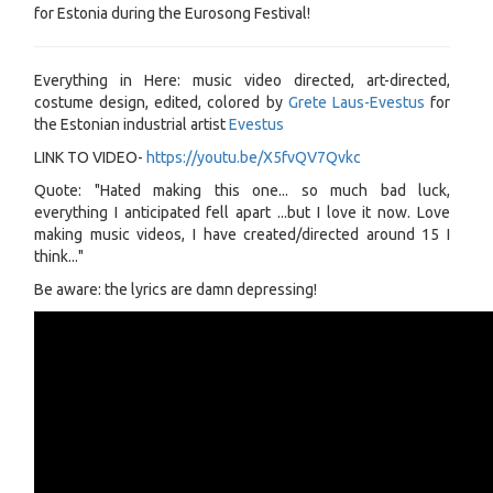
for Estonia during the Eurosong Festival!
Everything in Here: music video directed, art-directed,
costume design, edited, colored by
Grete Laus-Evestus
for
the Estonian industrial artist
Evestus
LINK TO VIDEO-
https://youtu.be/X5fvQV7Qvkc
Quote: "Hated making this one... so much bad luck,
everything I anticipated fell apart ...but I love it now. Love
making music videos, I have created/directed around 15 I
think..."
Be aware: the lyrics are damn depressing!