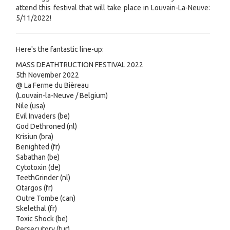
attend this festival that will take place in Louvain-La-Neuve:
5/11/2022!
Here's the fantastic line-up:
MASS DEATHTRUCTION FESTIVAL 2022
5th November 2022
@ La Ferme du Bièreau
(Louvain-la-Neuve / Belgium)
Nile (usa)
Evil Invaders (be)
God Dethroned (nl)
Krisiun (bra)
Benighted (fr)
Sabathan (be)
Cytotoxin (de)
TeethGrinder (nl)
Otargos (fr)
Outre Tombe (can)
Skelethal (fr)
Toxic Shock (be)
Persecutory (tur)