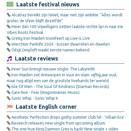
Laatste festival nieuws
Alcatraz bereikt zijn limiet, maar niet zijn ambitie: “Alles wordt
groter, de sfeer blijft dezelfde”
Meer dan 100 vrijwilligers zetten laatste rechte lijn in naar Irie
Vibes Roots Festival
Gretig Iron Maiden triomfeert op Live is Live
Werchter Parklife 2026 - tussen dwarrelen en dweilen
Oilsjt Omploft maakt eerste namen bekend
Laatste reviews
Inner Sun brengt nieuwe single: The Labyrinth
Iron Maiden zet Antwerpen in vuur en vlam: vijftig jaar oud,
maar nog altijd een van de grootste livebands ter wereld
Isle Of Men - The Soul Of Kindness (Starman Records)
Gare Noir - Fear (Wagonmaniac Music)
Sonic Whip - Sonic Whip II
Laatste English corner
Aesthetic Perfection drops gothy summer club hit - 'Villain Era'
Beseech releases new single from upcoming album.
The one true King Daemon Grey is back! New single + video