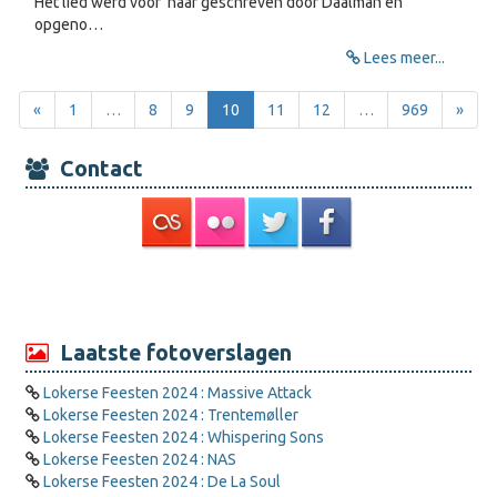
Het lied werd voor haar geschreven door Daalman en
opgeno…
Lees meer...
«
1
…
8
9
10
11
12
…
969
»
Contact
Laatste fotoverslagen
Lokerse Feesten 2024 : Massive Attack
Lokerse Feesten 2024 : Trentemøller
Lokerse Feesten 2024 : Whispering Sons
Lokerse Feesten 2024 : NAS
Lokerse Feesten 2024 : De La Soul