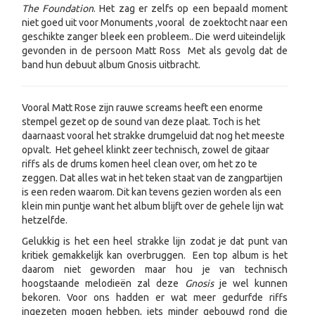
The Foundation
. Het zag er zelfs op een bepaald moment
niet goed uit voor Monuments ,vooral de zoektocht naar een
geschikte zanger bleek een probleem.. Die werd uiteindelijk
gevonden in de persoon Matt Ross Met als gevolg dat de
band hun debuut album Gnosis uitbracht.
Vooral Matt Rose zijn rauwe screams heeft een enorme
stempel gezet op de sound van deze plaat. Toch is het
daarnaast vooral het strakke drumgeluid dat nog het meeste
opvalt. Het geheel klinkt zeer technisch, zowel de gitaar
riffs als de drums komen heel clean over, om het zo te
zeggen. Dat alles wat in het teken staat van de zangpartijen
is een reden waarom. Dit kan tevens gezien worden als een
klein min puntje want het album blijft over de gehele lijn wat
hetzelfde.
Gelukkig is het een heel strakke lijn zodat je dat punt van
kritiek gemakkelijk kan overbruggen. Een top album is het
daarom niet geworden maar hou je van technisch
hoogstaande melodieën zal deze
Gnosis
je wel kunnen
bekoren. Voor ons hadden er wat meer gedurfde riffs
ingezeten mogen hebben, iets minder gebouwd rond die