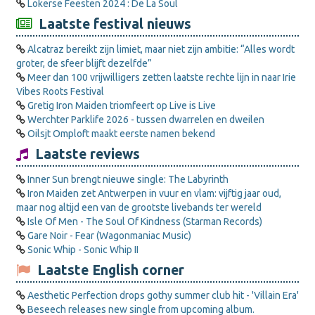
Lokerse Feesten 2024 : De La Soul
Laatste festival nieuws
Alcatraz bereikt zijn limiet, maar niet zijn ambitie: “Alles wordt
groter, de sfeer blijft dezelfde”
Meer dan 100 vrijwilligers zetten laatste rechte lijn in naar Irie
Vibes Roots Festival
Gretig Iron Maiden triomfeert op Live is Live
Werchter Parklife 2026 - tussen dwarrelen en dweilen
Oilsjt Omploft maakt eerste namen bekend
Laatste reviews
Inner Sun brengt nieuwe single: The Labyrinth
Iron Maiden zet Antwerpen in vuur en vlam: vijftig jaar oud,
maar nog altijd een van de grootste livebands ter wereld
Isle Of Men - The Soul Of Kindness (Starman Records)
Gare Noir - Fear (Wagonmaniac Music)
Sonic Whip - Sonic Whip II
Laatste English corner
Aesthetic Perfection drops gothy summer club hit - 'Villain Era'
Beseech releases new single from upcoming album.