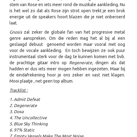
stem van Rose en iets meer rond de muzikale aankleding. Nu
is het wel zo dat als Rose zijn strot open trekt je een brok
energie uit de speakers hoort blazen die je niet onberoerd
laat.
Gnosis
zal zeker de globale fan van het progresive metal
genre aanspreken. Om die reden mag het al bij al een
geslaagd debuut genoemd worden maar vooral met oog
voor de vocale aankleding. En toch bewijzen ze ook puur
instrumentaal sterk voor de dag te kunnen komen met bvb.
de prachtige gitaar intro op
Regenerate,
dingen als dat
hadden er dus iets meer mogen hebben ingezeten
.
Maar bij
de eindafrekening hoor je ons zeker en vast niet klagen.
Mooi plaatje , net geen top album.
Tracklist :
1. Admit Defeat
2. Degenerate
3. Doxa
4. The Uncollective
5. Blue Sky Thinking
6. 97% Static
7. Empty Vessels Make The Most Noise