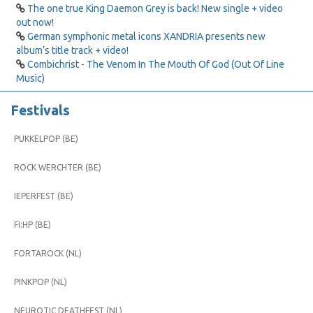
The one true King Daemon Grey is back! New single + video
out now!
German symphonic metal icons XANDRIA presents new
album’s title track + video!
Combichrist - The Venom In The Mouth Of God (Out Of Line
Music)
Festivals
PUKKELPOP (BE)
ROCK WERCHTER (BE)
IEPERFEST (BE)
FI:HP (BE)
FORTAROCK (NL)
PINKPOP (NL)
NEUROTIC DEATHFEST (NL)