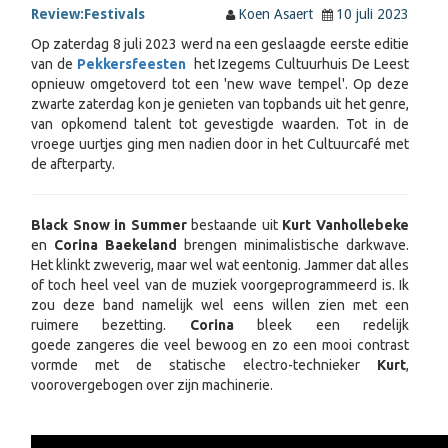
Review:
Festivals
Koen Asaert
10 juli 2023
Op zaterdag 8 juli 2023 werd na een geslaagde eerste editie
van de
Pekkersfeesten
het Izegems Cultuurhuis De Leest
opnieuw omgetoverd tot een 'new wave tempel'. Op deze
zwarte zaterdag kon je genieten van topbands uit het genre,
van opkomend talent tot gevestigde waarden. Tot in de
vroege uurtjes ging men nadien door in het Cultuurcafé met
de afterparty.
Black Snow in Summer
bestaande uit
Kurt Vanhollebeke
en
Corina Baekeland
brengen minimalistische darkwave.
Het klinkt zweverig, maar wel wat eentonig. Jammer dat alles
of toch heel veel van de muziek voorgeprogrammeerd is. Ik
zou deze band namelijk wel eens willen zien met een
ruimere bezetting.
Corina
bleek een redelijk
goede zangeres die veel bewoog en zo een mooi contrast
vormde met de statische electro-technieker
Kurt
,
voorovergebogen over zijn machinerie.