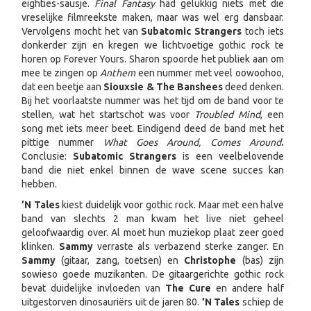
eighties-sausje.
Final Fantasy
had gelukkig niets met die
vreselijke filmreeks
te maken, maar was wel erg dansbaar.
Vervolgens mocht het van
Subatomic Strangers
toch iets
donkerder zijn en kregen we lichtvoetige gothic rock te
horen op Forever Yours. Sharon spoorde het publiek aan om
mee te zingen op
Anthem
een nummer met veel oowoohoo,
dat een beetje aan
Siouxsie & The Banshees
deed denken.
Bij het voorlaatste nummer was het tijd om de band voor te
stellen, wat het startschot was voor
Troubled Mind
, een
song met iets meer beet. Eindigend deed de band met het
pittige nummer
What Goes Around, Comes Around
.
Conclusie:
Subatomic Strangers
is een veelbelovende
band die niet enkel binnen de wave scene succes kan
hebben.
’N Tales
kiest duidelijk voor gothic rock. Maar met een halve
band van slechts 2 man kwam het live niet geheel
geloofwaardig over. Al moet hun muziekop plaat zeer goed
klinken.
Sammy
verraste als verbazend sterke zanger. En
Sammy
(gitaar, zang, toetsen) en
Christophe
(bas) zijn
sowieso goede muzikanten. De gitaargerichte gothic rock
bevat duidelijke invloeden van
The Cure
en andere half
uitgestorven dinosauriërs uit de jaren 80.
’N Tales
schiep de