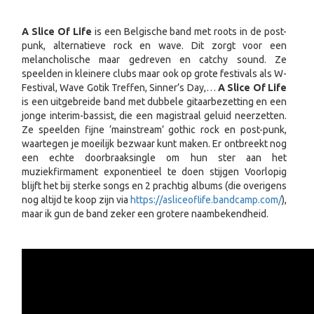
A Slice Of Life
is een Belgische band met roots in de post-
punk, alternatieve rock en wave. Dit zorgt voor een
melancholische maar gedreven en catchy sound. Ze
speelden in kleinere clubs maar ook op grote festivals als W-
Festival, Wave Gotik Treffen, Sinner’s Day,…
A Slice Of Life
is een uitgebreide band met dubbele gitaarbezetting en een
jonge interim-bassist, die een magistraal geluid neerzetten.
Ze speelden fijne ‘mainstream’ gothic rock en post-punk,
waartegen je moeilijk bezwaar kunt maken. Er ontbreekt nog
een echte doorbraaksingle om hun ster aan het
muziekfirmament exponentieel te doen stijgen Voorlopig
blijft het bij sterke songs en 2 prachtig albums (die overigens
nog altijd te koop zijn via
https://asliceoflife.bandcamp.com/
),
maar ik gun de band zeker een grotere naambekendheid.