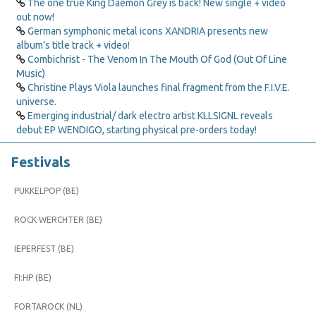
The one true King Daemon Grey is back! New single + video
out now!
German symphonic metal icons XANDRIA presents new
album’s title track + video!
Combichrist - The Venom In The Mouth Of God (Out Of Line
Music)
Christine Plays Viola launches final fragment from the F.I.V.E.
universe.
Emerging industrial/ dark electro artist KLLSIGNL reveals
debut EP WENDIGO, starting physical pre-orders today!
Festivals
PUKKELPOP (BE)
ROCK WERCHTER (BE)
IEPERFEST (BE)
FI:HP (BE)
FORTAROCK (NL)