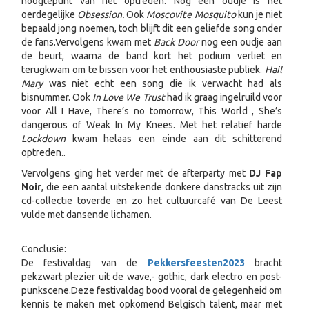
hoogtepunt van het optreden. Nog een oudje is het
oerdegelijke
Obsession.
Ook
Moscovite Mosquito
kun je niet
bepaald jong noemen, toch blijft dit een geliefde song onder
de fans.
Vervolgens kwam met
Back Door
nog een oudje aan
de beurt, waarna de band kort het podium verliet en
terugkwam om te bissen voor het enthousiaste publiek.
Hail
Mary
was niet echt een song die ik verwacht had als
bisnummer. Ook
In Love We Trust
had ik graag ingelruild voor
voor All I Have, There’s no tomorrow, This World , She’s
dangerous of Weak In My Knees. Met het relatief harde
Lockdown
kwam helaas een einde aan dit schitterend
optreden..
Vervolgens ging het verder met de afterparty met
DJ Fap
Noir
, die een aantal uitstekende donkere danstracks uit zijn
cd-collectie toverde en zo het cultuurcafé van De Leest
vulde met dansende lichamen.
Conclusie:
De festivaldag van de
Pekkersfeesten
2023
bracht
pekzwart plezier uit de wave,- gothic, dark electro en post-
punkscene.Deze festivaldag bood vooral de gelegenheid om
kennis te maken met opkomend Belgisch talent, maar met