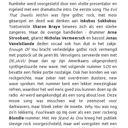
Rumbeke werd voorgesteld door een vlotte presentator en
ingeleid met een dramatische intro. De eerste song
The Evil
That Dwells Within
was fijne gothic rock, met mooi
gitaarspel en deed wat denken aan
Inkubus Sukkubus
.
Toetseniste
Sharon Braye
bewees zich als een sterke
zangeres. Maar de overige bandleden - drummer
Arne
Stroobant
, gitarist
Nicholas Vermeersch
en bassist
Jonas
Vanelstlande
deden vocaal ook hun duit in het zakje.
Enough Of You
bracht verleidelijke gothic rock vermengd
met poptock uit de jaren 80. Vervolgens serveerde men met
DE.JA.VU
(maar dan op zijn Amerikaans uitgesproken)
synthgestuurde new wave. Het volgende nummer S
OS
en
bevatte een flinke portie nostalgie. Ook hier konden we van
rockgerichte, maar zeker niet overdreven duistere, new
wave spreken. Het nummer kent een lekker meezingbaar
refrein, waardoor het wel eens goed zou kunnen doen op de
radio.
Air
werd aangekondigd als een song about love. Deze
mooie song was misschien wat te zeemzoet voor
darkwavers, maar bleek zeker de moeite.
Why You
was nog
zo’n lekkernij.
Fool
kwam op mij over als een zeer rockerig
Blondie
-nummer. Met
We Stand As One
kreeg het publiek
stevige rock voorgeschoteld, maar wel overgoten met een