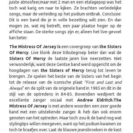
juiste atmosfeer,maar met 2 man en een etalagepop was het
toch wat karig om naar te kijken. Ze brachten verleidelijke
songs, maar de verleiding op het podium ontbrak. Conclusie:
Dit is een band die je in volle bezetting wilt zien. En dan
mogen ze, wat mij betreft, een paar plaatse hoger op de
affiche staan. De sterke songs zijn er, alleen het live-gevoel
kan beter.
The Mistress Of Jersey is
een covergroep van
the Sisters
Of Mercy
. Live klonk deze tributegroep beter dan wat de
Sisters Of Mercy
de laatste jaren live neerzetten. Niet
verwonderlijk, want deze Gentse band werd opgericht om de
hoogdagen van
the Sisters of Mercy
terug tot leven te
brengen. Ze spelen het beste van de Sisters van het begin
tot de release van de iconische plaat
“First and Last and
Always
” en de split van de originele band in 1985 en dit in de
stijl van de optredens in 84-85. Bovendien wedijvert de
excellente zanger vocaal met
Andrew Eldritch.
The
Mistress Of Jersey
is met andere woorden een zeer goede
band met een uitstekende zanger. Ik heb dan ook enorm
genoten van het optreden. Maar toch zou ik de band nog wat
stylingtips willen meegeven, want op het podium kwamen ze
toch te braafjes over. Laat de blauwe jeansbroeken in de kast