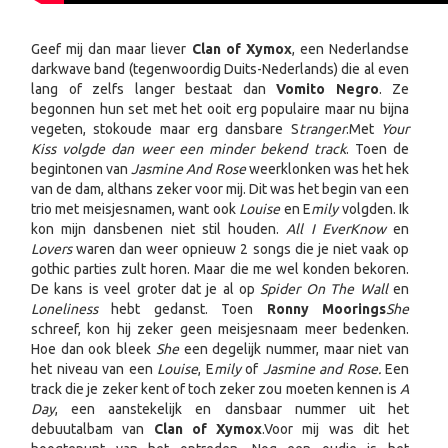
Geef mij dan maar liever
Clan of Xymox
, een Nederlandse
darkwave band (tegenwoordig Duits-Nederlands) die al even
lang of zelfs langer bestaat dan
Vomito Negro
. Ze
begonnen hun set met het ooit erg populaire maar nu bijna
vegeten, stokoude maar erg dansbare S
tranger
.Met
Your
Kiss volgde dan weer een minder bekend track
. Toen de
begintonen van
Jasmine And Rose
weerklonken was het hek
van de dam, althans zeker voor mij. Dit was het begin van een
trio met meisjesnamen, want ook
Louise
en E
mily
volgden. Ik
kon mijn dansbenen niet stil houden.
All I Ever
Know
en
Lovers
waren dan weer opnieuw 2 songs die je niet vaak op
gothic parties zult horen. Maar die me wel konden bekoren.
De kans is veel groter dat je al op
Spider On The Wall
en
Loneliness
hebt gedanst. Toen
Ronny Moorings
She
schreef, kon hij zeker geen meisjesnaam meer bedenken.
Hoe dan ook bleek
She
een degelijk nummer, maar niet van
het niveau van een
Louise
, E
mily
of
Jasmine and Rose.
Een
track die je zeker kent of toch zeker zou moeten kennen is
A
Day
, een aanstekelijk en dansbaar nummer uit het
debuutalbam van
Clan of Xymox
.
Voor mij was dit het