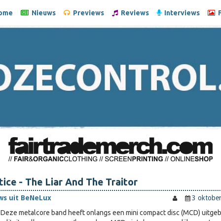
ome
Nieuws
Previews
Reviews
Interviews
F
tice - The Liar And The Traitor
ws uit BeNeLux
3 oktobe
. Deze metalcore band heeft onlangs een mini compact disc (MCD) uitge