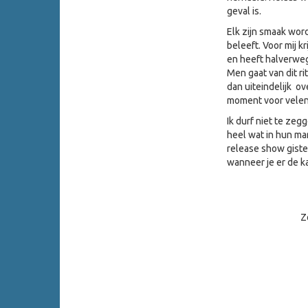
geval is.
Elk zijn smaak wor
beleeft. Voor mij 
en heeft halverweg
Men gaat van dit r
dan uiteindelijk o
moment voor velen
Ik durf niet te ze
heel wat in hun m
release show giste
wanneer je er de ka
Z