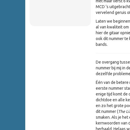
met maar liefst 6 
MCD ‘s uitgebracht
vervelend geruis of
Laten we beginnen
al van kwaliteit o
hier de gitaar opn
ook dit nummer te
bands.
De overgang tussen
nummer bij mij in d
dezelfde probleme
Één van de betere 
eerste nummer star
enige tijd komt de 
dichtdoe en alle ke
en zo het grote po
dit nummer (
The Li
smaken. Als je het
kernwoorden van dit
herhaald. Helaas wo