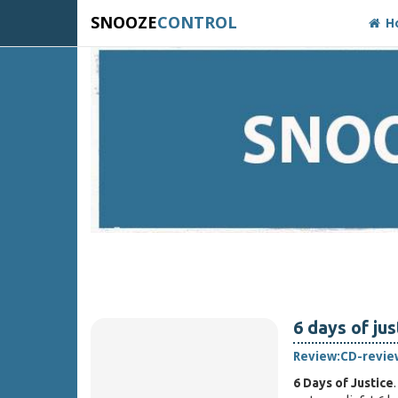
SNOOZE
CONTROL
H
6 days of jus
Review:
CD-revie
6 Days of Justice