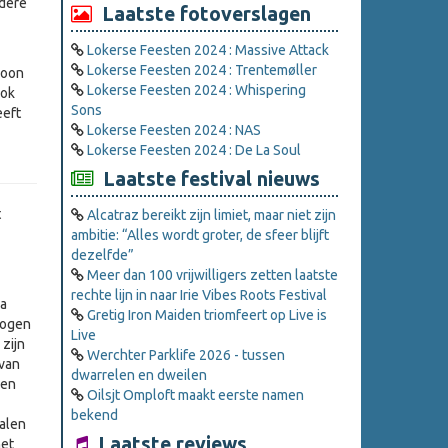
ndere
Laatste fotoverslagen
Lokerse Feesten 2024 : Massive Attack
Lokerse Feesten 2024 : Trentemøller
woon
Lokerse Feesten 2024 : Whispering
ook
Sons
eeft
Lokerse Feesten 2024 : NAS
Lokerse Feesten 2024 : De La Soul
Laatste festival nieuws
t
Alcatraz bereikt zijn limiet, maar niet zijn
ambitie: “Alles wordt groter, de sfeer blijft
dezelfde”
Meer dan 100 vrijwilligers zetten laatste
rechte lijn in naar Irie Vibes Roots Festival
Na
Gretig Iron Maiden triomfeert op Live is
n ogen
Live
zijn
Werchter Parklife 2026 - tussen
 van
dwarrelen en dweilen
nen
Oilsjt Omploft maakt eerste namen
bekend
alen
Laatste reviews
het