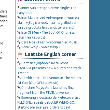
Inner Sun brengt nieuwe single: The
nders
Labyrinth
itmes
Iron Maiden zet Antwerpen in vuur en
inden.
vlam: vijftig jaar oud, maar nog altijd een
 om
van de grootste livebands ter wereld
Isle Of Men - The Soul Of Kindness
(Starman Records)
Gare Noir - Fear (Wagonmaniac Music)
nog
Sonic Whip - Sonic Whip II
en
Laatste English corner
m.
German symphonic metal icons
XANDRIA presents new album’s title track
+ video!
Combichrist - The Venom In The Mouth
Of God (Out Of Line Music)
Christine Plays Viola launches final
fragment from the F.I.V.E. universe.
Emerging industrial/ dark electro artist
KLLSIGNL reveals debut EP WENDIGO,
starting physical pre-orders today!