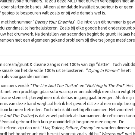
kwaliteitsvolle nummers. Ik zou deze MCD niet durven vergelijken met a
 door startende bands. Alleen al omdat de kwaliteit superieur is er geen
 gepiep te bespeuren valt zoals er bij vele demo’s wel is.
 met het nummer “
Betray Your Enemies
”. De intro van dit nummer is ge
m duizendmaal te herbeluisteren. Zoals bij elke goede band ondersteunt 
ieuw het drumwerk. Na tientallen van seconden begint de grunt. Helaas h
 kampen met een algemeen gekend probleem bij diverse jonge metalcore
 scream/grunt & cleane zang is niet 100% van zijn “datte”. Toch valt di
e smaak om het de volle 100% uit te luisteren. “
Dying In Flames
” heeft
n als voorgaande nummer.
nummers vind ik "
The Liar And The Traitor
" en "
Nothing In The End
". Het
t met een prachtige gitaarsolo waarop er onmiddellijk een drum volgt. 
cleane stem erbij terwijl men ook de bas in gang gaat brengen. Als ik mij
nnis van deze band weghaal heb ik het gevoel dat ze al een eindje bezig 
dium kunnen betreden. Toch heb ik dit niet bij elk nummer. Het voordeel
ar And The Traitor
) is dat zowel publiek als barmannen de refreinen kun
 éénmaal gehoord heb kun je onmiddellijk beginnen meezingen. De
 refrein zijn dan ook “
Liar, Traitor, Failure, Enemy”
en worden diverse m
rdt het hoogtepunt niet bereikt voor mij zoals dit bij “
Warground
” wel 