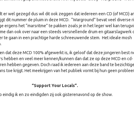
dt er wel gezegd dus wil dit ook zeggen dat iedereen een CD (of MCD) a
krijgt dit nummer de pluim in deze MCD. “Warground” bevat veel diverse r
e ergens het “marsritme” te pakken zoals je in het leger wel kan terugv
itme dan ook over naar een steeds versnellende drum en gitaarslagwerk
ver te gaan in een prachtige harde schreeuwende stem. Het ideale mosh
.
ggen dat deze MCD 100% afgewerkt is, ik geloof dat deze jongeren best 
ars hebben en veel meer kennen/kunnen dan dat ze op deze MCD en cd-
ren hebben gegeven. Doch raad ik iedereen aan deze band te bezichtig
ns toe krijgt. Het meekrijgen van het publiek vormt bij hun geen problee
“Support Your Locals”.
o eindig ik en zo eindigden zij ook gisterenavond op de show.