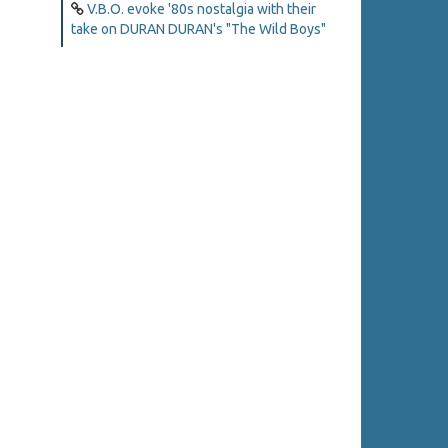
V.B.O. evoke '80s nostalgia with their
take on DURAN DURAN's "The Wild Boys"