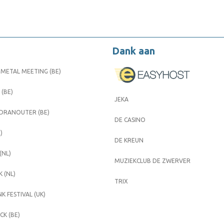
Dank aan
METAL MEETING (BE)
 (BE)
JEKA
 DRANOUTER (BE)
DE CASINO
)
DE KREUN
(NL)
MUZIEKCLUB DE ZWERVER
 (NL)
TRIX
K FESTIVAL (UK)
K (BE)