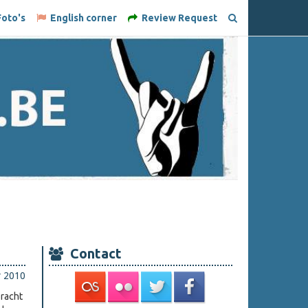
oto's
English corner
Review Request
Contact
r 2010
bracht