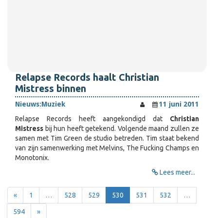
Relapse Records haalt Christian
Mistress binnen
Nieuws:
Muziek
11 juni 2011
Relapse Records heeft aangekondigd dat
Christian
Mistress
bij hun heeft getekend. Volgende maand zullen ze
samen met Tim Green de studio betreden. Tim staat bekend
van zijn samenwerking met Melvins, The Fucking Champs en
Monotonix.
Lees meer...
«
1
…
528
529
530
531
532
…
594
»