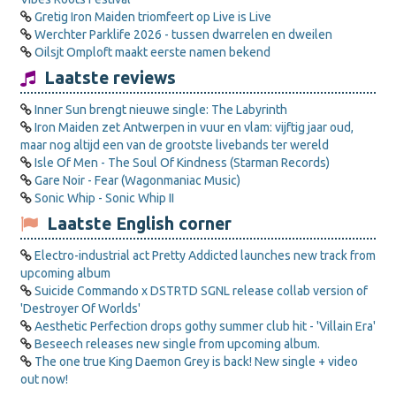
Gretig Iron Maiden triomfeert op Live is Live
Werchter Parklife 2026 - tussen dwarrelen en dweilen
Oilsjt Omploft maakt eerste namen bekend
Laatste reviews
Inner Sun brengt nieuwe single: The Labyrinth
Iron Maiden zet Antwerpen in vuur en vlam: vijftig jaar oud,
maar nog altijd een van de grootste livebands ter wereld
Isle Of Men - The Soul Of Kindness (Starman Records)
Gare Noir - Fear (Wagonmaniac Music)
Sonic Whip - Sonic Whip II
Laatste English corner
Electro-industrial act Pretty Addicted launches new track from
upcoming album
Suicide Commando x DSTRTD SGNL release collab version of
'Destroyer Of Worlds'
Aesthetic Perfection drops gothy summer club hit - 'Villain Era'
Beseech releases new single from upcoming album.
The one true King Daemon Grey is back! New single + video
out now!