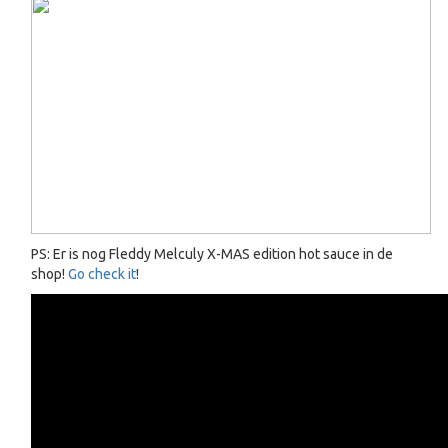
PS: Er is nog Fleddy Melculy X-MAS edition hot sauce in de
shop!
Go check it
!