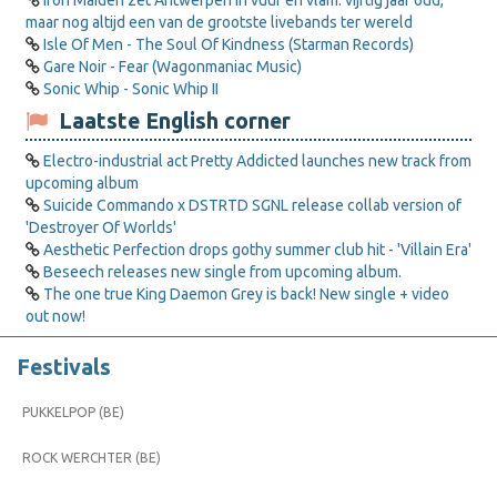
Iron Maiden zet Antwerpen in vuur en vlam: vijftig jaar oud,
maar nog altijd een van de grootste livebands ter wereld
Isle Of Men - The Soul Of Kindness (Starman Records)
Gare Noir - Fear (Wagonmaniac Music)
Sonic Whip - Sonic Whip II
Laatste English corner
Electro-industrial act Pretty Addicted launches new track from
upcoming album
Suicide Commando x DSTRTD SGNL release collab version of
'Destroyer Of Worlds'
Aesthetic Perfection drops gothy summer club hit - 'Villain Era'
Beseech releases new single from upcoming album.
The one true King Daemon Grey is back! New single + video
out now!
Festivals
PUKKELPOP (BE)
ROCK WERCHTER (BE)