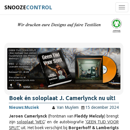
SNOOZE
CONTROL
Tog
navi
Boek én soloplaat J. Camerlynck nu uit!
Nieuws:
Muziek
Van Muylem
15 december 2024
Jeroen Camerlynck
(frontman van
Fleddy Melculy
) brengt
zijn
soloplaat 'WEG
' en de autobiografie
‘GEEN TIJD VOOR
SPIJT'
uit. Het boek verschijnt bij
Borgerhoff & Lamberigts