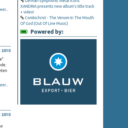
German symphonic metal icons
XANDRIA presents new album’s title track
er...
+ video!
Combichrist - The Venom In The Mouth
Of God (Out Of Line Music)
Powered by:
 2010
e"
ode.
eten
er...
 2010
he