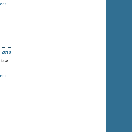
er...
 2010
eview
er...