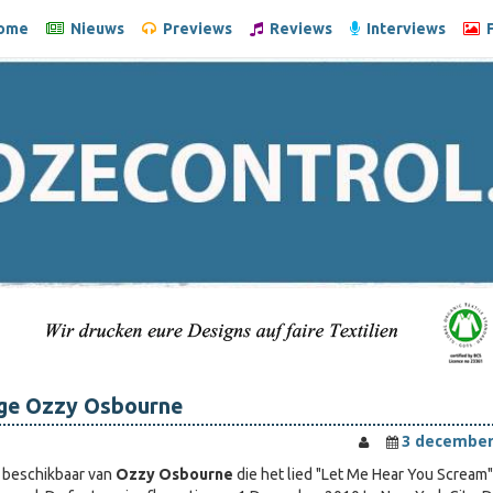
ome
Nieuws
Previews
Reviews
Interviews
F
ge Ozzy Osbourne
3 december
e beschikbaar van
Ozzy Osbourne
die het lied "Let Me Hear You Scream"