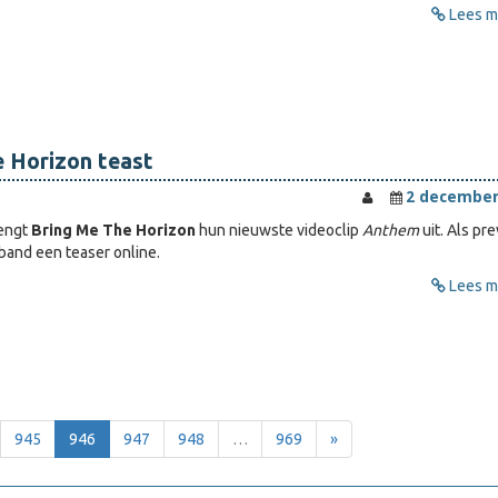
Lees me
 Horizon teast
2 december
engt
Bring Me The Horizon
hun nieuwste videoclip
Anthem
uit. Als pr
 band een teaser online.
Lees me
945
946
947
948
…
969
»