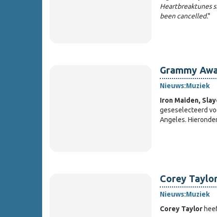
Heartbreaktunes s
been cancelled.
"
Grammy Awar
Nieuws:
Muziek
Iron Maiden, Sla
geseselecteerd vo
Angeles. Hieronde
Corey Taylor
Nieuws:
Muziek
Corey Taylor
heef