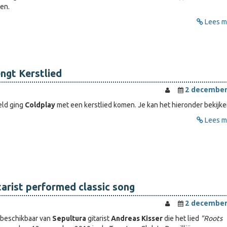
ken.
Lees me
ngt Kerstlied
2 december
eld ging
Coldplay
met een kerstlied komen. Je kan het hieronder bekijke
Lees me
tarist performed classic song
2 december
e beschikbaar van
Sepultura
gitarist
Andreas Kisser
die het lied
"Roots