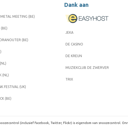
Dank aan
METAL MEETING (BE)
 (BE)
JEKA
 DRANOUTER (BE)
DE CASINO
)
DE KREUN
(NL)
MUZIEKCLUB DE ZWERVER
 (NL)
TRIX
K FESTIVAL (UK)
K (BE)
oozecontrol (inclusief Facebook, Twitter, Flickr) is eigendom van snoozecontrol. On