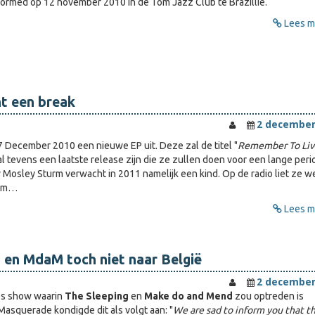
formed op 12 november 2010 in de Tom Jazz Club te Brazillië.
Lees me
t een break
2 december
7 December 2010 een nieuwe EP uit. Deze zal de titel "
Remember To Liv
l tevens een laatste release zijn die ze zullen doen voor een lange peri
Mosley Sturm verwacht in 2011 namelijk een kind. Op de radio liet ze w
 om…
Lees me
 en MdaM toch niet naar België
2 december
s show waarin
The Sleeping
en
Make do and Mend
zou optreden is
 Masquerade kondigde dit als volgt aan: "
We are sad to inform you that t