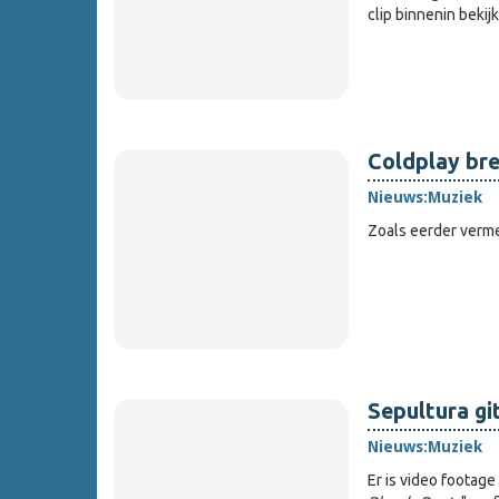
clip binnenin bekij
Coldplay bre
Nieuws:
Muziek
Zoals eerder verm
Sepultura gi
Nieuws:
Muziek
Er is video footag