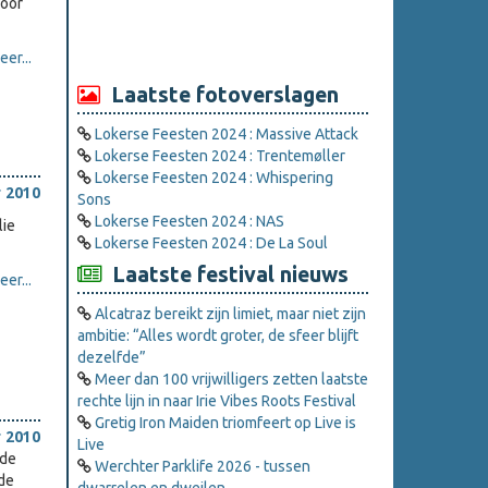
Door
er...
Laatste fotoverslagen
Lokerse Feesten 2024 : Massive Attack
Lokerse Feesten 2024 : Trentemøller
Lokerse Feesten 2024 : Whispering
 2010
Sons
Lokerse Feesten 2024 : NAS
lie
Lokerse Feesten 2024 : De La Soul
Laatste festival nieuws
er...
Alcatraz bereikt zijn limiet, maar niet zijn
ambitie: “Alles wordt groter, de sfeer blijft
dezelfde”
Meer dan 100 vrijwilligers zetten laatste
rechte lijn in naar Irie Vibes Roots Festival
Gretig Iron Maiden triomfeert op Live is
 2010
Live
nde
Werchter Parklife 2026 - tussen
 de