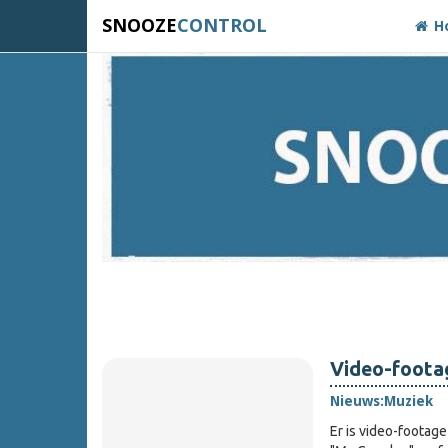
SNOOZE
CONTROL
H
Video-foota
Nieuws:
Muziek
Er is video-footag