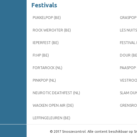
Festivals
PUKKELPOP (BE)
GRASPOP 
ROCK WERCHTER (BE)
LES NUITS
IEPERFEST (BE)
FESTIVAL
FI:HP (BE)
DOUR (BE
FORTAROCK (NL)
PAASPOP 
PINKPOP (NL)
VESTROCK
NEUROTIC DEATHFEST (NL)
SLAM DUN
WACKEN OPEN AIR (DE)
GRENSROC
LEFFINGELEUREN (BE)
© 2017 Snoozecontrol. Alle content beschikbaar op Sn