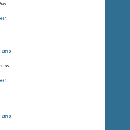
has
er...
 2010
n Los
er...
 2010