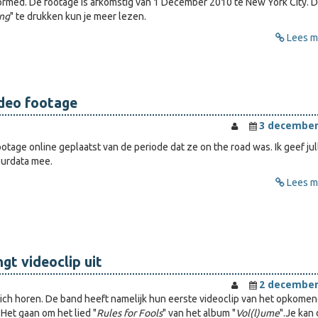
ormed. De footage is afkomstig van 1 December 2010 te New York City. 
ing
" te drukken kun je meer lezen.
Lees me
ideo footage
3 december
otage online geplaatst van de periode dat ze on the road was. Ik geef jul
ourdata mee.
Lees me
gt videoclip uit
2 december
zich horen. De band heeft namelijk hun eerste videoclip van het opkome
Het gaan om het lied "
Rules for Fools
" van het album "
Vol(l)ume
".Je kan