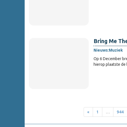
Bring Me The
Nieuws:
Muziek
Op 6 December br
hierop plaatste de
«
1
…
944