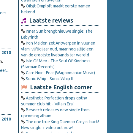
dwarrelen en dweilen
Oilsjt Omploft maakt eerste namen
bekend
er...
Laatste reviews
Inner Sun brengt nieuwe single: The
Labyrinth
Iron Maiden zet Antwerpen in vuur en
vlam: vijftig jaar oud, maar nog altijd een
 2010
van de grootste livebands ter wereld
Isle Of Men - The Soul Of Kindness
n.
(Starman Records)
er...
Gare Noir - Fear (Wagonmaniac Music)
Sonic Whip - Sonic Whip II
Laatste English corner
Aesthetic Perfection drops gothy
summer club hit - 'Villain Era'
Beseech releases new single from
upcoming album.
 2010
The one true King Daemon Grey is back!
New single + video out now!