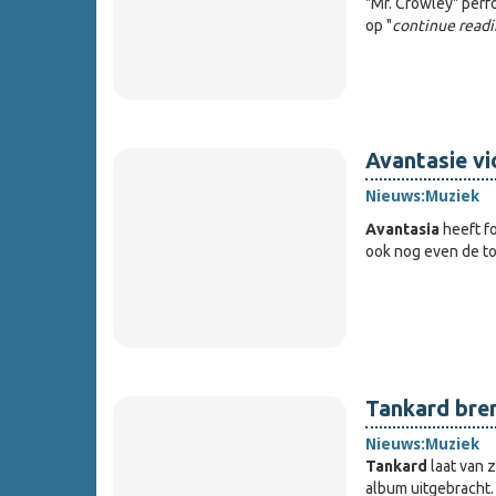
"Mr. Crowley" perf
op "
continue read
Avantasie v
Nieuws:
Muziek
Avantasia
heeft fo
ook nog even de t
Tankard bren
Nieuws:
Muziek
Tankard
laat van 
album uitgebracht. 