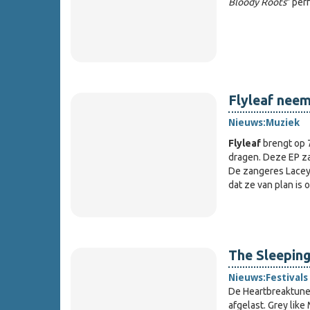
Bloody Roots
" per
Flyleaf neem
Nieuws:
Muziek
Flyleaf
brengt op 
dragen. Deze EP za
De zangeres Lacey 
dat ze van plan is
The Sleeping
Nieuws:
Festivals
De Heartbreaktune
afgelast. Grey like