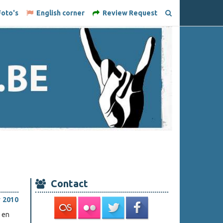
oto's
English corner
Review Request
Contact
 2010
 en