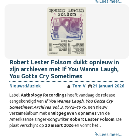
Lees meer...
Robert Lester Folsom duikt opnieuw in
zijn archieven met If You Wanna Laugh,
You Gotta Cry Sometimes
Nieuws:
Muziek
Tom V
21 januari 2026
Label
Anthology Recordings
heeft vandaag de release
aangekondigd van
If You Wanna Laugh, You Gotta Cry
Sometimes: Archives Vol. 3, 1972–1975
, een nieuw
verzamelalbum met
onuitgegeven opnames
van de
Amerikaanse singer-songwriter
Robert Lester Folsom
. De
plaat verschijnt op
20 maart 2026
en vormt het…
Lees meer...