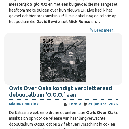
meesterlijk
Siglo XX
) en met een buigevoel die me aangezet
heeft om me te buigen over hun nieuwe EP. Live had ik het
gevoel dat hier toekomst in zit! Ik mis enkel nog de relatie op
het podium die
David
Bowie
met
Mick Ronson
h…
Lees meer...
Owls Over Oaks kondigt verpletterend
debuutalbum ‘O.O.O.’ aan
Nieuws:
Muziek
Tom V
21 januari 2026
De Italiaanse extreme drone doomformatie
Owls Over Oaks
maakt zich op voor de release van haar langverwachte
debuutalbum
O.O.O.
, dat op
27 februari
verschijnt in
cd- en