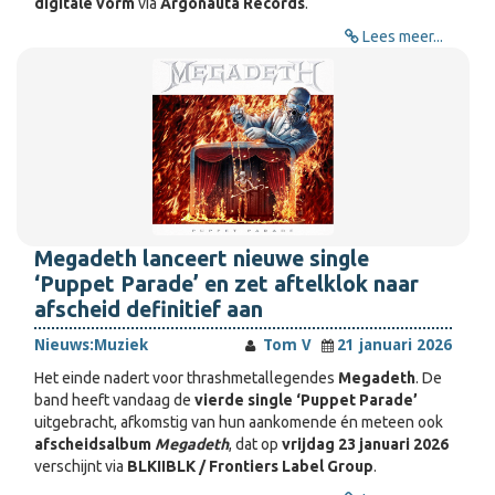
digitale vorm
via
Argonauta Records
.
Lees meer...
Megadeth lanceert nieuwe single
‘Puppet Parade’ en zet aftelklok naar
afscheid definitief aan
Nieuws:
Muziek
Tom V
21 januari 2026
Het einde nadert voor thrashmetallegendes
Megadeth
. De
band heeft vandaag de
vierde single ‘Puppet Parade’
uitgebracht, afkomstig van hun aankomende én meteen ook
afscheidsalbum
Megadeth
, dat op
vrijdag 23 januari 2026
verschijnt via
BLKIIBLK / Frontiers Label Group
.