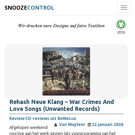
SNOOZE
CONTROL
Toggl
navig
Rehash Neue Klang – War Crimes And
Love Songs (Unwanted Records)
Review:
CD-reviews uit BeNeLux
Van Muylem
22 januari 2026
Afgelopen weekend
nog live aan het werk gezien (als voorprogramma van het