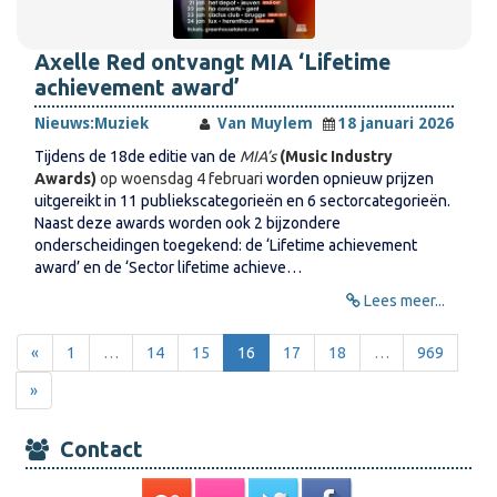
Axelle Red ontvangt MIA ‘Lifetime
achievement award’
Nieuws:
Muziek
Van Muylem
18 januari 2026
Tijdens de 18de editie van de
MIA’s
(Music Industry
Awards)
op woensdag 4 februari
worden opnieuw prijzen
uitgereikt in 11 publiekscategorieën en 6 sectorcategorieën.
Naast deze awards worden ook 2 bijzondere
onderscheidingen toegekend: de ‘Lifetime achievement
award’ en de ‘Sector lifetime achieve…
Lees meer...
«
1
…
14
15
16
17
18
…
969
»
Contact